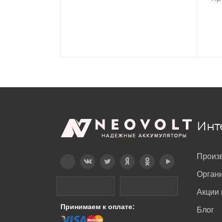
Инт
Произ
Telegram
Вконтакте
Twitter
Дзен
OK
YouTube
Орган
Акции 
Принимаем к оплате:
Блог