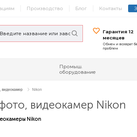
ациям
Производство
Блог
Контакты
Гарантия 12
месяцев
Обмен и возврат б
проблем
Промыш.
оборудование
, видеокамер
Nikon
фото, видеокамер Nikon
деокамеры Nikon