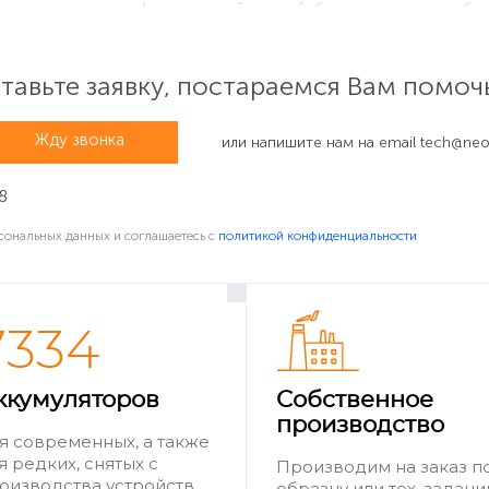
я на корпусе на фронтальной части (обычно справа от объе
формационной наклейке. Её размещают на донной части, по
авьте заявку, постараемся Вам помоч
Жду звонка
или напишите нам на email
tech@neov
8
сональных данных и соглашаетесь c
политикой конфиденциальности
7334
ой верхней части стикера с внутренней стороны аккумулят
ккумуляторов
Собственное
EL15b»).
производство
я современных, а также
я редких, снятых с
Производим на заказ п
оизводства устройств
образцу или тех. задан