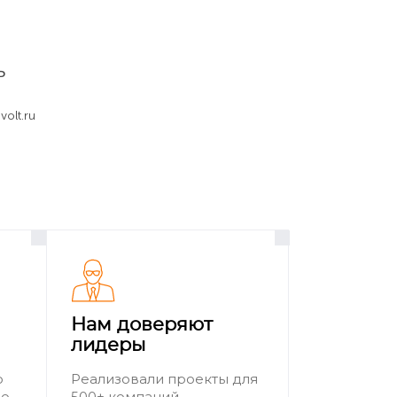
ктива или на видоискателе у
д поворотным экраном или в лотке
ь
olt.ru
ора рядом с логотипом фото- или
Нам доверяют
лидеры
о
Реализовали проекты для
ию
500+ компаний