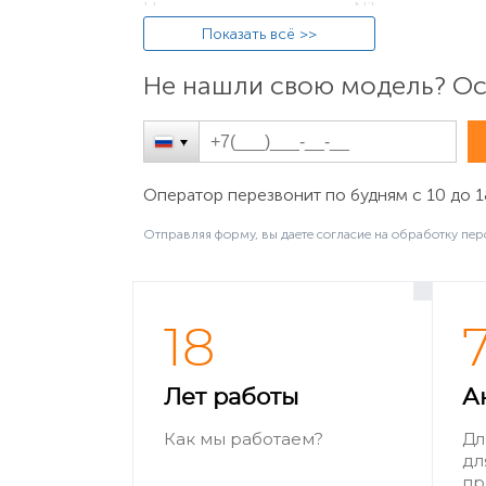
Название модели камеры Nikon указываетс
видеокамер), а также на специальной ин
Показать всё >>
аккумулятора (например, «D7100»).
Не нашли свою модель? Ост
Оператор перезвонит по будням с 10 до 1
Отправляя форму, вы даете согласие на обработку пер
18
Как найти парт-номер на аккумуляторе
Наносится в цифро-буквенном виде в лев
Лет работы
А
видеокамеры Nikon (например, «Nikon EN-
Как мы работаем?
Дл
дл
пр