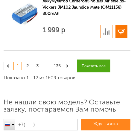
Аккумулятор CameronSino для Air shields-
Vickers JM102 Jaundice Mete (OM11158)
800mAh
В корзину
1 999 р
1
2
3
...
135
Показать все
Показано 1 - 12 из 1609 товаров
Не нашли свою модель? Оставьте
заявку, постараемся Вам помочь
Жду звонка