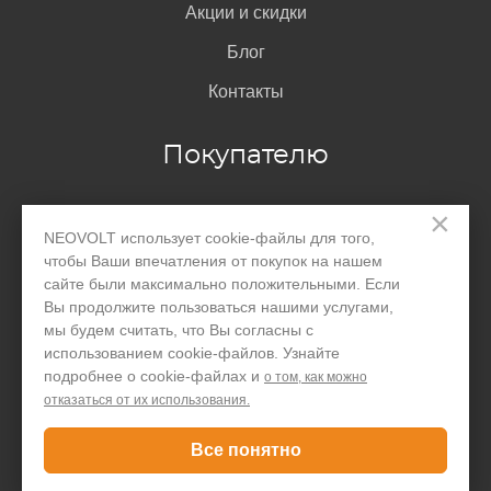
Акции и скидки
Блог
Контакты
Покупателю
×
Доставка и оплата
NEOVOLT использует cookie-файлы для того,
Гарантия
чтобы Ваши впечатления от покупок на нашем
сайте были максимально положительными. Если
Помощь
Вы продолжите пользоваться нашими услугами,
мы будем считать, что Вы согласны с
Договор-оферта
использованием cookie-файлов. Узнайте
подробнее о cookie-файлах и
о том, как можно
Написать директору
отказаться от их использования.
Все понятно
Задать вопрос