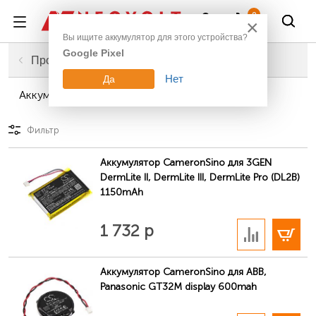
Войти
0
×
Вы ищите аккумулятор для этого устройства?
Google Pixel
Главная
Промышленное оборудование
Нет
Да
Аккумуляторы для медицинской техники
Фильтр
Аккумулятор CameronSino для 3GEN
DermLite II, DermLite III, DermLite Pro (DL2B)
1150mAh
В корзину
1 732 р
Аккумулятор CameronSino для ABB,
Panasonic GT32M display 600mah
В корзину