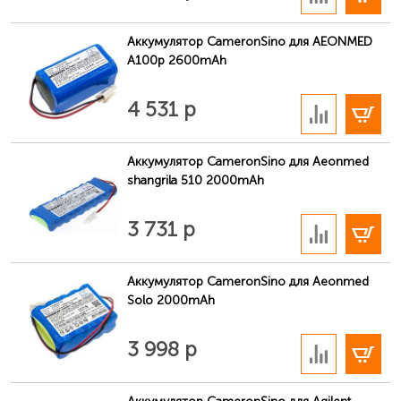
Аккумулятор CameronSino для AEONMED
A100p 2600mAh
В корзину
4 531 р
Аккумулятор CameronSino для Aeonmed
shangrila 510 2000mAh
В корзину
3 731 р
Аккумулятор CameronSino для Aeonmed
Solo 2000mAh
В корзину
3 998 р