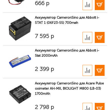
666 р
Аккумулятор CameronSino для Abbott i-
STAT 1 (06F23-55) 700mah
В корзину
7 595 р
Аккумулятор CameronSino для Abbott i-
Stat 2000mAh
В корзину
2 399 р
Аккумулятор CameronSino для Acare Pulse
oximeter AH-MX, BIOLIGHT M800 (LB-03)
1700mAh
В корзину
2 798 р