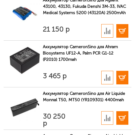
Аккумулятор CameronSino для Agilent
43100, 43130, Fukuda Denshi 3M-33, IVAC
Medical Systems 5200 (43120A) 2500mAh
В корзину
21 150 р
Аккумулятор CameronSino для Ahram
Biosystems UF12-A, Palm PCR G1-12
(P2010) 1700mah
В корзину
3 465 р
Аккумулятор CameronSino для Air Liquide
Monnal T50, MT50 (YR109301) 4400mah
В корзину
30 250
р