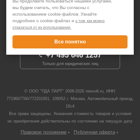
Вы продолжите пользоваться нашими услугами,
мы будем считать, что Вы согласны с
Написать директору
использованием cookie-файлов. Узнайте
подробнее о cookie-файлах и
о том, как можно
отказаться от их использования.
Задать вопрос
Все понятно
+7 495 646 1257
Только для юридических лиц
© ООО "ПДА ПАРТ" 2008-
2026
neovolt.ru, ИНН:
7719667766/772201001, 109052 г. Москва, Автомобильный проезд,
10с4
Все права защищены. Указанная стоимость товаров и условия
их приобретения действительны по состоянию на текущую дату
Правовое положение
Публичная оферта
•
•