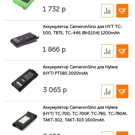
В корзину
1 732 р
Аккумулятор CameronSino для HYT TC-
500, TB75, TC-446 (BH1104) 1200mAh
В корзину
1 866 р
Аккумулятор CameronSino для Hytera
(HYT) PT580 2000mAh
В корзину
3 065 р
Аккумулятор CameronSino для Hytera
(HYT) TC-700, TC-700P, TC-780, TC-780M,
ТАКТ-302, ТАКТ-303 1600mAh
В корзину