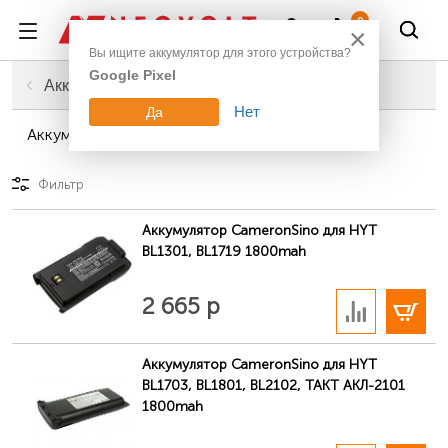
Войти
0
×
Вы ищите аккумулятор для этого устройства?
Google Pixel
Главная
Промышленное оборудование
Аккумуляторы для радиостанций
Нет
Да
Аккумуляторы для радиостанций HYT
Фильтр
Аккумулятор CameronSino для HYT
BL1301, BL1719 1800mah
В корзину
2 665 р
Аккумулятор CameronSino для HYT
BL1703, BL1801, BL2102, ТАКТ АКЛ-2101
1800mah
В корзину