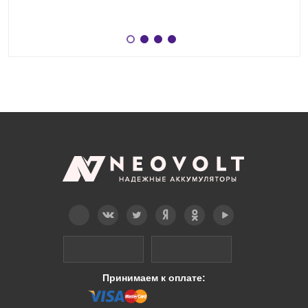
Telegram
Вконтакте
Twitter
Дзен
OK
YouTube
Принимаем к оплате: