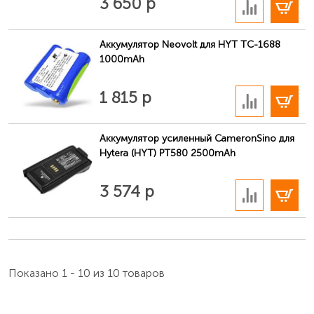
3 650 р
Аккумулятор Neovolt для HYT TC-1688
1000mAh
В корзину
1 815 р
Аккумулятор усиленный CameronSino для
Hytera (HYT) PT580 2500mAh
В корзину
3 574 р
Показано 1 - 10 из 10 товаров