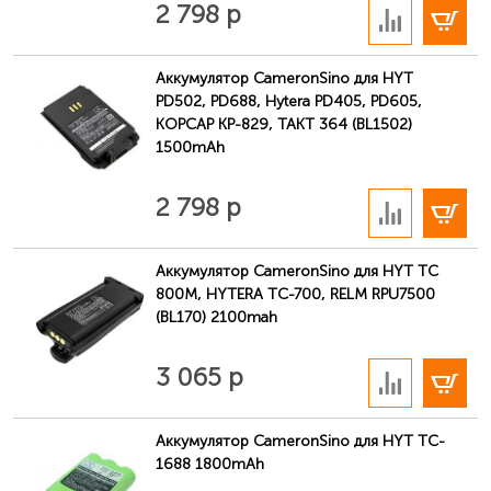
2 798 р
Аккумулятор CameronSino для HYT
PD502, PD688, Hytera PD405, PD605,
КОРСАР КР-829, ТАКТ 364 (BL1502)
1500mAh
В корзину
2 798 р
Аккумулятор CameronSino для HYT TC
800M, HYTERA TC-700, RELM RPU7500
(BL170) 2100mah
В корзину
3 065 р
Аккумулятор CameronSino для HYT TC-
1688 1800mAh