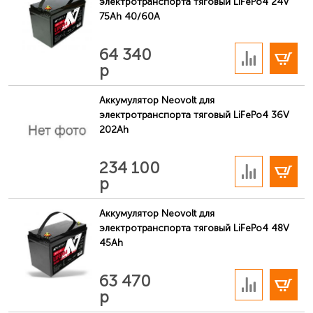
электротранспорта тяговый LiFePo4 24V
75Ah 40/60A
В корзину
64 340
р
Аккумулятор Neovolt для
электротранспорта тяговый LiFePo4 36V
202Ah
В корзину
234 100
р
Аккумулятор Neovolt для
электротранспорта тяговый LiFePo4 48V
45Ah
В корзину
63 470
р