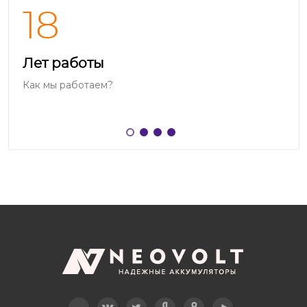
18
Лет работы
Как мы работаем?
Telegram
Вконтакте
Twitter
Дзен
OK
YouTube