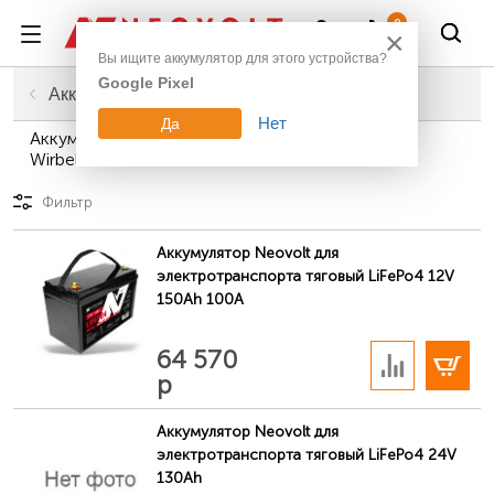
Войти
0
×
Вы ищите аккумулятор для этого устройства?
Google Pixel
Главная
Транспорт, развлечения
Аккумуляторы для поломоечной техники
Нет
Да
Аккумуляторы для поломоечных машин Ghibli &
Wirbel
Фильтр
Аккумулятор Neovolt для
электротранспорта тяговый LiFePo4 12V
150Ah 100A
В корзину
64 570
р
Аккумулятор Neovolt для
электротранспорта тяговый LiFePo4 24V
130Ah