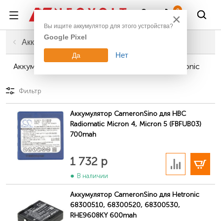
Войти
0
×
Вы ищите аккумулятор для этого устройства?
Google Pixel
Главная
Промышленное оборудование
Аккумуляторы для промышленных пультов
Нет
Да
Аккумуляторы для промышленных пультов Hetronic
Фильтр
Аккумулятор CameronSino для HBC
Radiomatic Micron 4, Micron 5 (FBFUB03)
700mah
В корзину
1 732 р
В наличии
Аккумулятор CameronSino для Hetronic
68300510, 68300520, 68300530,
RHE9608KY 600mah