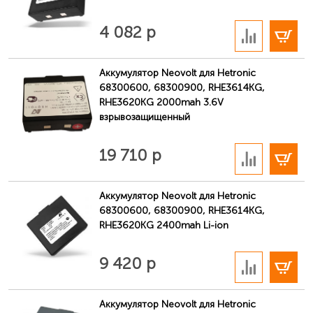
В корзину
4 082 р
Аккумулятор Neovolt для Hetronic
68300600, 68300900, RHE3614KG,
RHE3620KG 2000mah 3.6V
взрывозащищенный
В корзину
19 710 р
Аккумулятор Neovolt для Hetronic
68300600, 68300900, RHE3614KG,
RHE3620KG 2400mah Li-ion
В корзину
9 420 р
Аккумулятор Neovolt для Hetronic