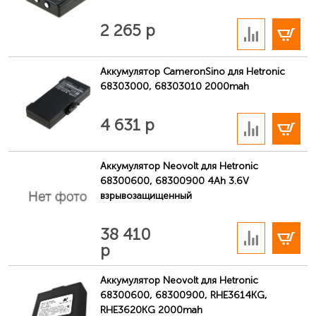
В корзину
2 265 р
Аккумулятор CameronSino для Hetronic
68303000, 68303010 2000mah
В корзину
4 631 р
Аккумулятор Neovolt для Hetronic
68300600, 68300900 4Ah 3.6V
взрывозащищенный
В корзину
38 410
р
Аккумулятор Neovolt для Hetronic
68300600, 68300900, RHE3614KG,
RHE3620KG 2000mah