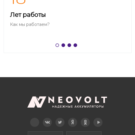
Лет работы
Как мы работаем?
Telegram
Вконтакте
Twitter
Дзен
OK
YouTube