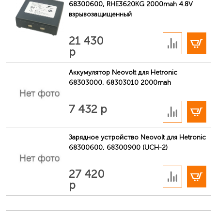
68300600, RHE3620KG 2000mah 4.8V
взрывозащищенный
В корзину
21 430
р
Аккумулятор Neovolt для Hetronic
68303000, 68303010 2000mah
В корзину
7 432 р
Зарядное устройство Neovolt для Hetronic
68300600, 68300900 (UCH-2)
В корзину
27 420
р