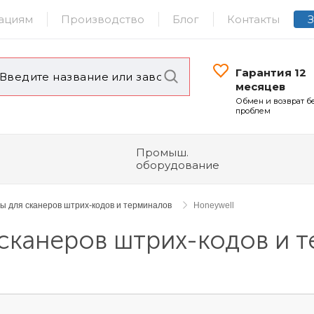
ациям
Производство
Блог
Контакты
Гарантия 12
месяцев
Обмен и возврат б
проблем
Промыш.
оборудование
ы для сканеров штрих-кодов и терминалов
Honeywell
сканеров штрих-кодов и 