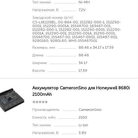
Тип химии:
Ni-MH
Напряжение, В:
7.2V
Заводской номер (p/n):
CS-LXE228BL, 00-864-00, 152282-000-1, 152290-
0001, 152290-0001A, 15546700, 163467-001,
152282-000-1, 152282-001, 152290-0001, 152290-
0001A, 152290-001, 152290-001A, 15290-0001,
15546700, 155467-00, 155467-0001, 155467-001,
9280160, 9280L60, WHS-155467001
Размеры, мм:
86.46 x 34.17 x 17.39
Длина:
86.46
Ширина:
34.17
Высота:
17.39
Аккумулятор CameronSino для Honeywell 8680i
2100mAh
Производитель:
CameronSino
Емкость, мАч:
2100
Тип химии:
Li-ion
Напряжение, В:
3.8V