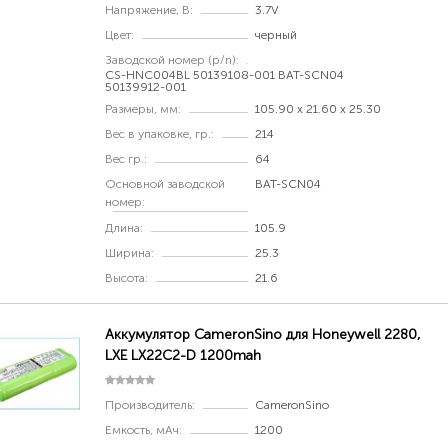
Напряжение, В:
3.7V
Цвет:
черный
Заводской номер (p/n):
CS-HNC004BL 50139108-001 BAT-SCN04
50139912-001
Размеры, мм:
105.90 x 21.60 x 25.30
Вес в упаковке, гр.:
214
Вес гр.:
64
Основной заводской
BAT-SCN04
номер:
Длина:
105.9
Ширина:
25.3
Высота:
21.6
Аккумулятор CameronSino для Honeywell 2280,
LXE LX22C2-D 1200mah
Производитель:
CameronSino
Емкость, мАч:
1200