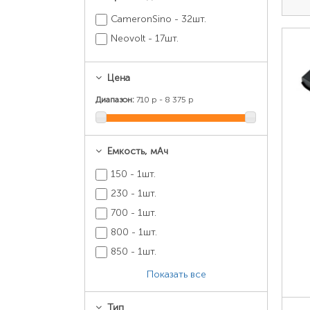
CameronSino - 32шт.
Neovolt - 17шт.
Цена
Диапазон:
710 р - 8 375 р
Емкость, мАч
150 - 1шт.
230 - 1шт.
700 - 1шт.
800 - 1шт.
850 - 1шт.
Показать все
Тип