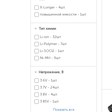
X-Longer - 4шт.
повышенной емкости - 1шт.
Тип химии
Li-ion - 32шт.
Li-Polymer - 7шт.
Li-SOCl2 - 1шт.
Ni-MH - 9шт.
Напряжение, В
3.6V - 1шт.
3.7V - 24шт.
3.8V - 4шт.
3.85V - 1шт.
Показать все