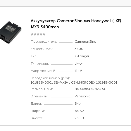
Аккумулятор CameronSino для Honeywell (LXE)
MX9 3400mah
Производитель:
CameronSino
Емкость, мАч:
3400
Тип:
X-Longer
Тип химии:
Li-ion
Напряжение, В:
11.1V
Заводской номер (p/n):
161888-0001 SB-MX9-L CS-LMX900BX 161915-0001
Размеры, мм:
84,40x64,52x23,58
Элементы:
Panasonic
Длина:
84.4
Ширина:
64.52
Высота:
23.58