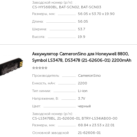
Заводской номер (p/n):
CS-HYS680BL, BAT-SCN02, BAT-SCN03
Размеры, мм:
56.05 x 53.70 x 19.90
Длина:
56.05
Ширина:
53.7
Высота:
19.9
Аккумулятор CameronSino для Honeywell 8800,
Symbol LS3478, DS3478 (21-62606-01) 2200mAh
Производитель:
CameronSino
Емкость, мАч:
2200
Тип химии:
Li-ion
Напряжение, В:
3.7V
Цвет:
черный
Заводской номер (p/n):
CS-LS3478BL, 21-62606-01, BTRY-LS34IAB00-00
Размеры, мм:
68.84 x 23.53 x 22.01
Основной заводской
21-62606-01