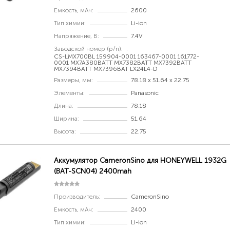
Емкость, мАч:
2600
Тип химии:
Li-ion
Напряжение, В:
7.4V
Заводской номер (p/n):
CS-LMX700BL 159904-0001 163467-0001 161772-
0001 MX7A380BATT MX7382BATT MX7392BATT
MX7394BATT MX7396BAT LX24L4-D
Размеры, мм:
78.18 x 51.64 x 22.75
Элементы:
Panasonic
Длина:
78.18
Ширина:
51.64
Высота:
22.75
Аккумулятор CameronSino для HONEYWELL 1932G
(BAT-SCN04) 2400mah
Производитель:
CameronSino
Емкость, мАч:
2400
Тип химии:
Li-ion