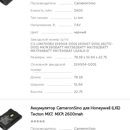
Производитель:
CameronSino
Емкость, мАч:
3400
Тип химии:
Li-ion
Напряжение, В:
7.4V
Цвет:
черный
Заводской номер (p/n):
CS-LMX700BX 159904-0001 163467-0001 161772-
0001 MX7A380BATT MX7382BATT MX7392BATT
MX7394BATT MX7396BAT LX24L4-D
Размеры, мм:
78.18 x 51.64 x 22.75
Основной заводской
159904-0001
номер:
Длина:
78.18
Ширина:
51.64
Высота:
22.75
Аккумулятор CameronSino для Honeywell (LXE)
Tecton MX7, MX7t 2600mah
Производитель:
CameronSino