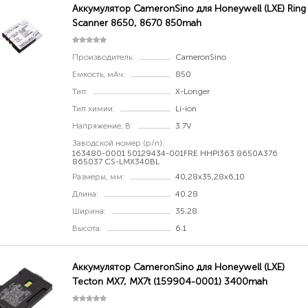
Аккумулятор CameronSino для Honeywell (LXE) Ring
Scanner 8650, 8670 850mah
Производитель:
CameronSino
Емкость, мАч:
850
Тип:
X-Longer
Тип химии:
Li-ion
Напряжение, В:
3.7V
Заводской номер (p/n):
163480-0001 50129434-001FRE HHPI363 8650A376
865037 CS-LMX340BL
Размеры, мм:
40,28x35,28x6,10
Длина:
40.28
Ширина:
35.28
Высота:
6.1
Аккумулятор CameronSino для Honeywell (LXE)
Tecton MX7, MX7t (159904-0001) 3400mah