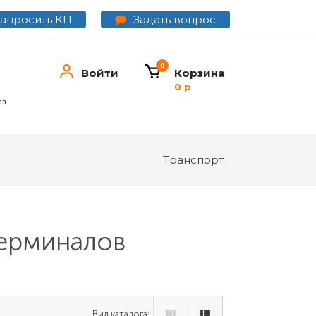
Задать вопрос
Запросить КП
0
Войти
Корзина
0 р
ез
Транспорт
терминалов
Вид каталога: