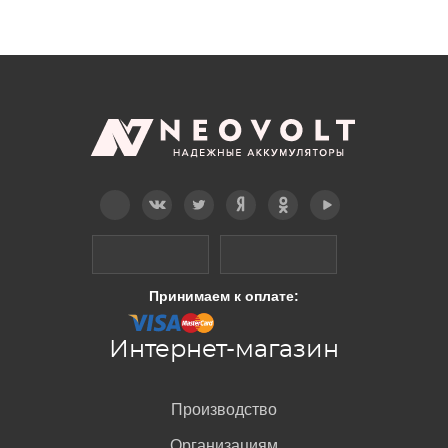
Telegram
Вконтакте
Twitter
Дзен
OK
YouTube
Принимаем к оплате:
Интернет-магазин
Производство
Организациям