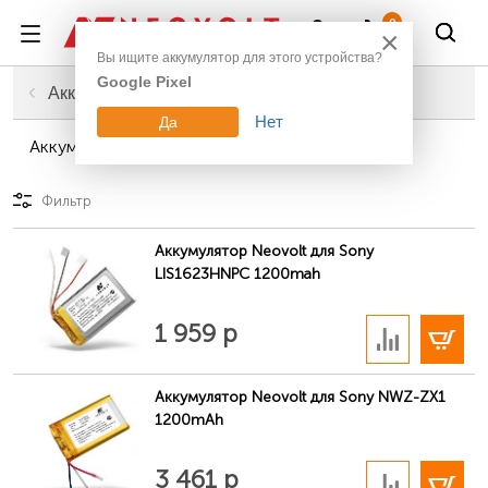
Войти
0
×
Вы ищите аккумулятор для этого устройства?
Google Pixel
Главная
Аудио, фото, видео
Аккумуляторы для mp3 плееров
Нет
Да
Аккумуляторы для mp3 плееров Sony
Фильтр
Аккумулятор Neovolt для Sony
LIS1623HNPC 1200mah
В корзину
1 959 р
Аккумулятор Neovolt для Sony NWZ-ZX1
1200mAh
В корзину
3 461 р