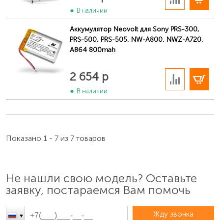
В наличии
Аккумулятор Neovolt для Sony PRS-300,
PRS-500, PRS-505, NW-A800, NWZ-A720,
A864 800mah
В корзину
2 654 р
В наличии
Показано 1 - 7 из 7 товаров
Не нашли свою модель? Оставьте
заявку, постараемся Вам помочь
Жду звонка