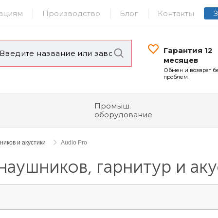
ациям
Производство
Блог
Контакты
Гарантия 12
месяцев
Обмен и возврат б
проблем
Промыш.
оборудование
иков и акустики
Audio Pro
наушников, гарнитур и аку