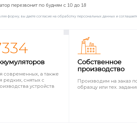
тор перезвонит по будням с 10 до 18
ляя форму, вы даете согласие на обработку персональных данных и соглашает
7334
ккумуляторов
Собственное
производство
я современных, а также
я редких, снятых с
Производим на заказ п
оизводства устройств
образцу или тех. задан