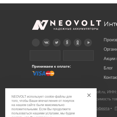
Инт
Произ
Telegram
Вконтакте
Twitter
Дзен
OK
YouTube
Орган
Акции 
Принимаем к оплате:
Блог
Конта
© ООО "ПДА ПАРТ" 2008-
2026
neovolt.ru, ИНН
×
NEOVOLT использует cookie-файлы для
Все права защищены. Указанная стоимость то
того, чтобы Ваши впечатления от покупок
на нашем сайте были максимально
Правовое положение
•
Публичная оферта
•
П
положительными. Если Вы продолжите
пользоваться нашими услугами, мы будем