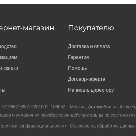
ернет-магазин
Покупателю
водство
Доставка и оплата
изациям
Гарантия
и скидки
Помощь
Договор-оферта
кты
Написать директору
: 7719667766/772201001, 109052 г. Москва, Автомобильный проез
варов и условия их приобретения действительны по состоянию 
олитика конфиденциальности
•
Согласие на обработку данных