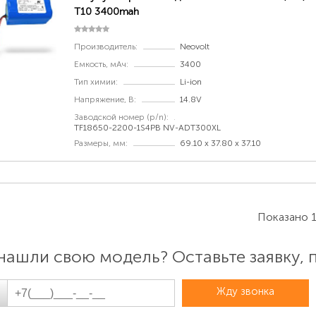
T10 3400mah
Производитель:
Neovolt
Емкость, мАч:
3400
Тип химии:
Li-ion
Напряжение, В:
14.8V
Заводской номер (p/n):
TF18650-2200-1S4PB NV-ADT300XL
Размеры, мм:
69.10 x 37.80 x 37.10
Показано 1
нашли свою модель? Оставьте заявку,
Жду звонка