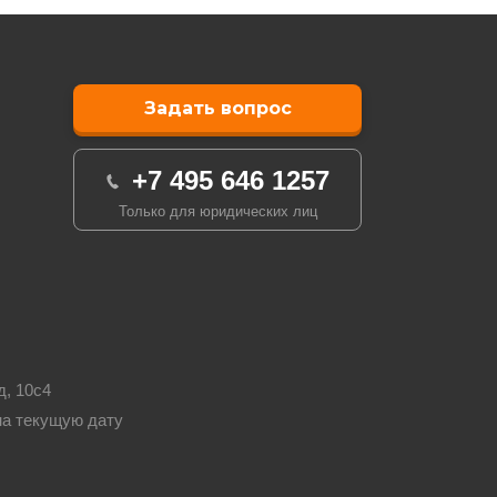
Задать вопрос
+7 495 646 1257
Только для юридических лиц
д, 10с4
на текущую дату