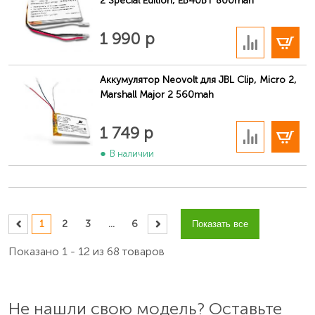
2 Special Edition, EB40BT 800mah
В корзину
1 990 р
Аккумулятор Neovolt для JBL Clip, Micro 2,
Marshall Major 2 560mah
В корзину
1 749 р
В наличии
1
2
3
...
6
Показать все
Показано 1 - 12 из 68 товаров
Не нашли свою модель? Оставьте