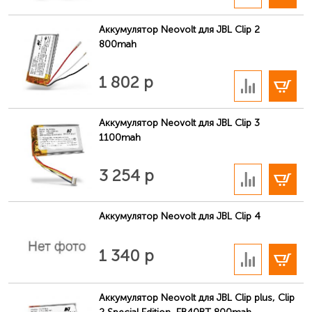
обозначен в левой верхней части этикетки (например,
«GSP872693 01»).
Аккумулятор Neovolt для JBL Clip 2
800mah
В корзину
1 802 р
Аккумулятор Neovolt для JBL Clip 3
1100mah
В корзину
3 254 р
Аккумулятор Neovolt для JBL Clip 4
В корзину
1 340 р
Аккумулятор Neovolt для JBL Clip plus, Clip