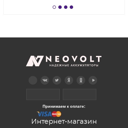
Telegram
Вконтакте
Twitter
Дзен
OK
YouTube
Принимаем к оплате:
Интернет-магазин