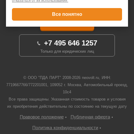
отказаться от их использования.
Все понятно
Задать вопрос
+7 495 646 1257
Только для юридических лиц
© ООО "ПДА ПАРТ" 2008-
2026
neovolt.ru, ИНН:
7719667766/772201001, 109052 г. Москва, Автомобильный проезд,
10с4
Все права защищены. Указанная стоимость товаров и условия
их приобретения действительны по состоянию на текущую дату
Правовое положение
Публичная оферта
•
•
Политика конфиденциальности
•