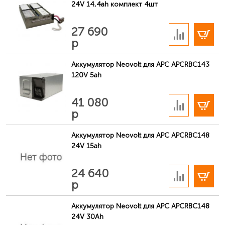
24V 14,4ah комплект 4шт
В корзину
27 690
р
Аккумулятор Neovolt для APC APCRBC143
120V 5ah
В корзину
41 080
р
Аккумулятор Neovolt для APC APCRBC148
24V 15ah
В корзину
24 640
р
Аккумулятор Neovolt для APC APCRBC148
24V 30Ah