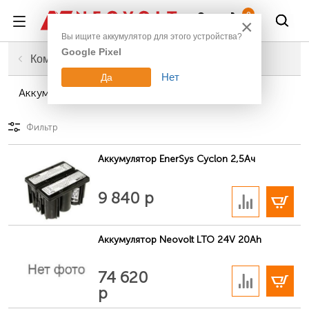
Войти
0
×
Вы ищите аккумулятор для этого устройства?
Google Pixel
Главная
Компьютерная техника
Нет
Да
Аккумуляторы для ИБП (UPS)
Фильтр
Аккумулятор EnerSys Cyclon 2,5Ач
В корзину
9 840 р
Аккумулятор Neovolt LTO 24V 20Ah
В корзину
74 620
р