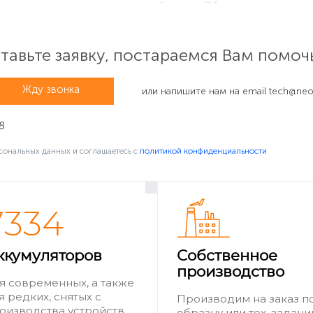
м углу и в выпадающем меню выберите «Об этом компьютере
ю серийного номера можно узнать точную конфигурацию к
авьте заявку, постараемся Вам помоч
Жду звонка
или напишите нам на email
tech@neov
8
сональных данных и соглашаетесь c
политикой конфиденциальности
7334
юю часть корпуса MacBook. Для считывания выключите ком
ккумуляторов
Собственное
ер модели.
производство
я современных, а также
я редких, снятых с
Производим на заказ п
оизводства устройств
образцу или тех. задан