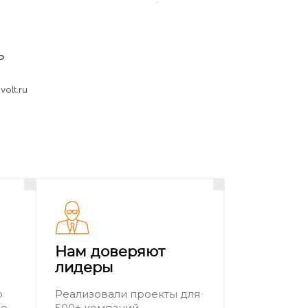
», после чего появится подробная
омпьютера, введя его на официальной
ь
olt.ru
пьютер и переверните его днищем вверх.
Нам доверяют
лидеры
о
Реализовали проекты для
ию
500+ компаний