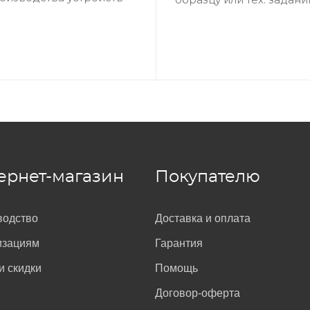
k нанесён в цифро-буквенном (например, «A1375») и цифр
ернет-магазин
Покупателю
водство
Доставка и оплата
изациям
Гарантия
и скидки
Помощь
Договор-оферта