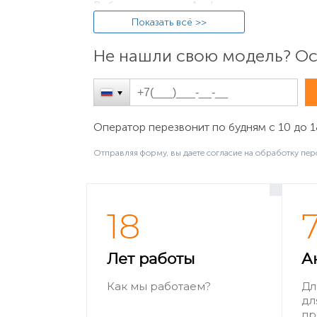
Выберите значок «Apple» в левом верхне
информация о модели MacBook. С помощь
Показать всё >>
странице идентификации
на сайте Apple.
Не нашли свою модель? Ост
Оператор перезвонит по будням с 10 до 1
Отправляя форму, вы даете согласие на обработку пер
18
Найти на корпусе MacBook
Серийный номер нанесён также и на нижн
Лет работы
А
В некоторых моделях там же указан и ном
Как мы работаем?
Дл
дл
пр