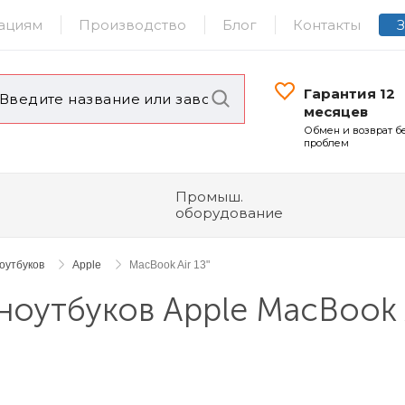
ациям
Производство
Блог
Контакты
Гарантия 12
месяцев
Обмен и возврат б
проблем
Промыш.
оборудование
оутбуков
Apple
MacBook Air 13"
ноутбуков Apple MacBook A