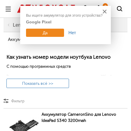
Войти
0
×
Вы ищите аккумулятор для этого устройства?
Google Pixel
Главная
Компьютерная техника
Аккумуляторы для ноутбуков
Lenovo
Нет
Да
Аккумуляторы для ноутбуков Lenovo Ideapad
Как узнать номер модели ноутбука Lenovo
С помощью программных средств
Запустите компьютер и выполните поиск в Windows
приложения
Lenovo Vantage
(на старых устройствах
Показать всё >>
может называться Lenovo Companion). Откройте
приложение и выберите раздел «Device», затем из
Фильтр
списка вновь «Device» и в поле «My Device»
проверьте название устройства (например, ThinkPad
Аккумулятор CameronSino для Lenovo
P52).
IdeaPad S340 3200mah