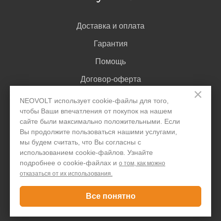
Доставка и оплата
Гарантия
Помощь
Договор-оферта
×
Написать директору
NEOVOLT использует cookie-файлы для того,
чтобы Ваши впечатления от покупок на нашем
сайте были максимально положительными. Если
Вы продолжите пользоваться нашими услугами,
Задать вопрос
мы будем считать, что Вы согласны с
использованием cookie-файлов. Узнайте
подробнее о cookie-файлах и
о том, как можно
+7 495 646 1257
отказаться от их использования.
Только для юридических лиц
Все понятно