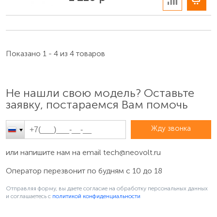
запуска BIOS в ноутбуках линейки IdeaPad номер
модели указан как «Product Name» (например,
Lenovo Yoga 3 14), в линейке AIO — в пункте «System
Brand ID» (например, Lenovo C455), в ThinkPad — в
виде кода цифро-буквенного вида, который нужно
Показано 1 - 4 из 4 товаров
расшифровать
на сайте технической поддержки
Lenovo (например, код «2355K7U» — это
ThinkPad
T430 Type 2355
)
Не нашли свою модель? Оставьте
заявку, постараемся Вам помочь
Жду звонка
или напишите нам на email
tech@neovolt.ru
Оператор перезвонит по будням с 10 до 18
Отправляя форму, вы даете согласие на обработку персональных данных
и соглашаетесь c
политикой конфиденциальности
Найти на корпусе устройства