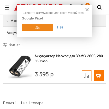
Войти
0
×
Вы ищите аккумулятор для этого устройства?
Google Pixel
Главная
Компьютерная техника
Аккумуляторы для принтеров
Нет
Да
Аккумуляторы для принтеров Dymo
Фильтр
Аккумулятор Neovolt для DYMO 260P, 280
850mah
В корзину
3 595 р
Показ 1 - 1 из 1 товара