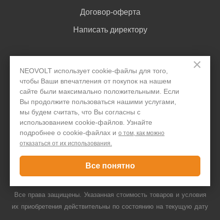
Договор-оферта
Написать директору
×
Задать вопрос
NEOVOLT использует cookie-файлы для того,
чтобы Ваши впечатления от покупок на нашем
сайте были максимально положительными. Если
+7 495 646 1257
Вы продолжите пользоваться нашими услугами,
мы будем считать, что Вы согласны с
Только для юридических лиц
использованием cookie-файлов. Узнайте
подробнее о cookie-файлах и
о том, как можно
отказаться от их использования.
© ООО "ПДА ПАРТ" 2008-
2026
neovolt.ru, ИНН:
Все понятно
7719667766/772201001, 109052 г. Москва, Автомобильный проезд,
10с4
Все права защищены. Указанная стоимость товаров и условия
их приобретения действительны по состоянию на текущую дату