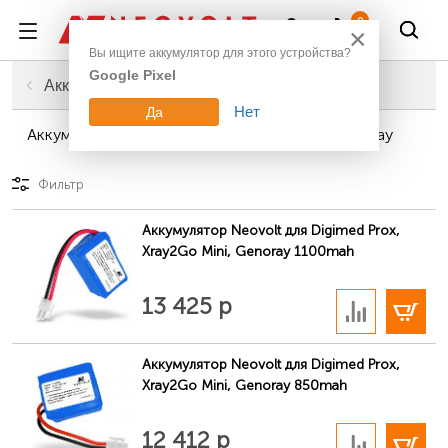
Войти
0
×
Вы ищите аккумулятор для этого устройства?
Google Pixel
Главная
Промышленное оборудование
Аккумуляторы для медицинской техники
Нет
Да
Аккумуляторы для медицинской техники Genoray
Фильтр
Аккумулятор Neovolt для Digimed Prox,
Xray2Go Mini, Genoray 1100mah
В корзину
13 425 р
Аккумулятор Neovolt для Digimed Prox,
Xray2Go Mini, Genoray 850mah
В корзину
12 412 р