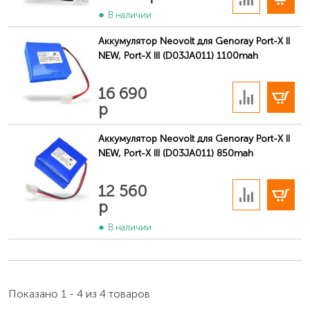
В наличии
Аккумулятор Neovolt для Genoray Port-X II
NEW, Port-X III (D03JA011) 1100mah
В корзину
16 690
р
Аккумулятор Neovolt для Genoray Port-X II
NEW, Port-X III (D03JA011) 850mah
В корзину
12 560
р
В наличии
Показано 1 - 4 из 4 товаров