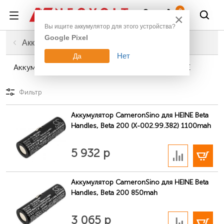
Войти
0
×
Вы ищите аккумулятор для этого устройства?
Google Pixel
Главная
Промышленное оборудование
Аккумуляторы для медицинской техники
Нет
Да
Аккумуляторы для медицинской техники HEINE
Фильтр
Аккумулятор CameronSino для HEINE Beta
Handles, Beta 200 (X-002.99.382) 1100mah
В корзину
5 932 р
Аккумулятор CameronSino для HEINE Beta
Handles, Beta 200 850mah
В корзину
3 065 р