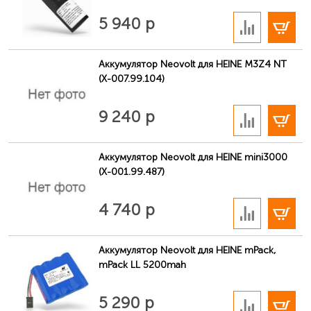
В корзину
5 940 р
Аккумулятор Neovolt для HEINE M3Z4 NT
(X-007.99.104)
В корзину
9 240 р
Аккумулятор Neovolt для HEINE mini3000
(X-001.99.487)
В корзину
4 740 р
Аккумулятор Neovolt для HEINE mPack,
mPack LL 5200mah
В корзину
5 290 р