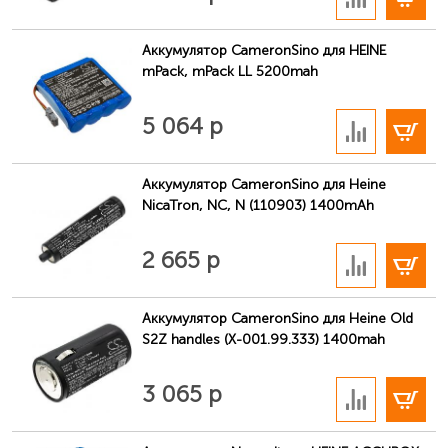
Аккумулятор CameronSino для HEINE
mPack, mPack LL 5200mah
В корзину
5 064 р
Аккумулятор CameronSino для Heine
NicaTron, NC, N (110903) 1400mAh
В корзину
2 665 р
Аккумулятор CameronSino для Heine Old
S2Z handles (X-001.99.333) 1400mah
В корзину
3 065 р