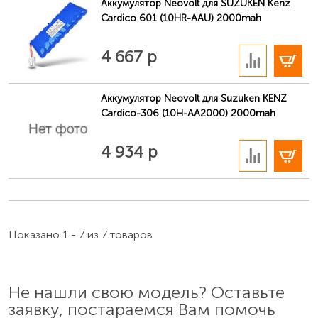
Аккумулятор Neovolt для SUZUKEN Kenz
Cardico 601 (10HR-AAU) 2000mah
В корзину
4 667 р
Аккумулятор Neovolt для Suzuken KENZ
Cardico-306 (10H-AA2000) 2000mah
В корзину
4 934 р
Показано 1 - 7 из 7 товаров
Не нашли свою модель? Оставьте
заявку, постараемся Вам помочь