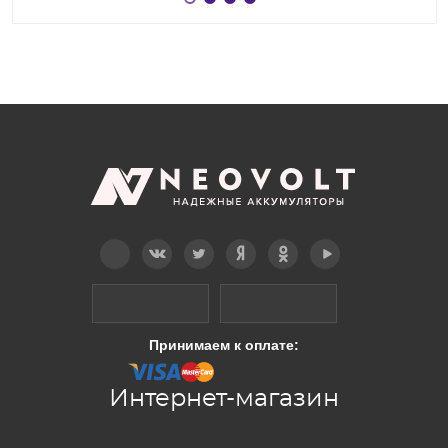
Telegram
Вконтакте
Twitter
Дзен
OK
YouTube
Принимаем к оплате:
Интернет-магазин