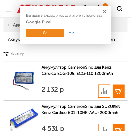
Войти
0
×
Вы ищите аккумулятор для этого устройства?
Google Pixel
Главная
Промышленное оборудование
Аккумуляторы для медицинской техники
Нет
Да
Аккумуляторы для медицинской техники Suzuken
Фильтр
Аккумулятор CameronSino для Kenz
Cardico ECG-108, ECG-110 1200mAh
В корзину
2 132 р
Аккумулятор CameronSino для SUZUKEN
Kenz Cardico 601 (10HR-AAU) 2000mah
В корзину
4 531 р