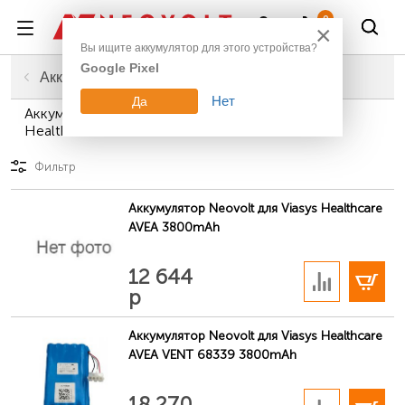
Войти
0
×
Вы ищите аккумулятор для этого устройства?
Google Pixel
Главная
Промышленное оборудование
Аккумуляторы для медицинской техники
Нет
Да
Аккумуляторы для медицинской техники Viasys
Healthcare
Фильтр
Аккумулятор Neovolt для Viasys Healthcare
AVEA 3800mAh
В корзину
12 644
р
Аккумулятор Neovolt для Viasys Healthcare
AVEA VENT 68339 3800mAh
В корзину
18 270