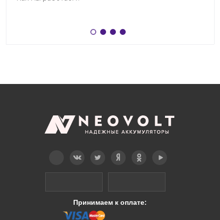
Telegram
Вконтакте
Twitter
Дзен
OK
YouTube
Принимаем к оплате: