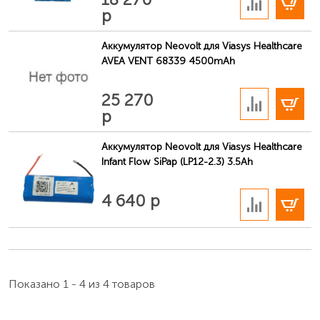
р
Аккумулятор Neovolt для Viasys Healthcare
AVEA VENT 68339 4500mAh
В корзину
25 270
р
Аккумулятор Neovolt для Viasys Healthcare
Infant Flow SiPap (LP12-2.3) 3.5Ah
В корзину
4 640 р
Показано 1 - 4 из 4 товаров