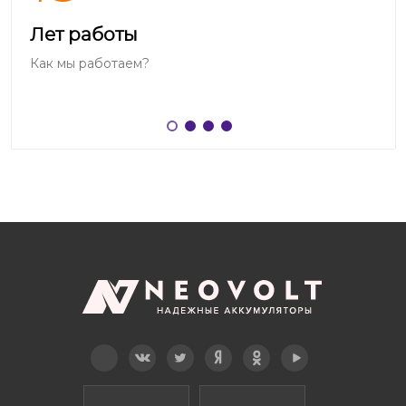
Лет работы
Как мы работаем?
Telegram
Вконтакте
Twitter
Дзен
OK
YouTube