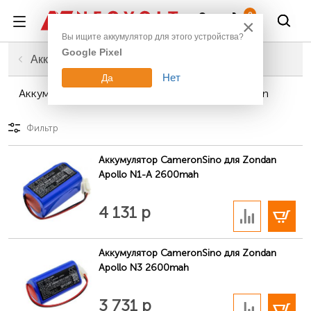
Войти
0
×
Вы ищите аккумулятор для этого устройства?
Google Pixel
Главная
Промышленное оборудование
Аккумуляторы для медицинской техники
Нет
Да
Аккумуляторы для медицинской техники Zondan
Фильтр
Аккумулятор CameronSino для Zondan
Apollo N1-A 2600mah
В корзину
4 131 р
Аккумулятор CameronSino для Zondan
Apollo N3 2600mah
В корзину
3 731 р