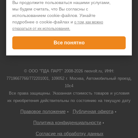
Вы продолжите пользоваться нашими услугами,
мы будем считать, что Вы согласны с
Задать вопрос
использованием cookie-файлов. Узнайте
подробнее о cookie-файлах и
о том, как можно
отказаться от их использования.
+7 495 646 1257
Все понятно
Только для юридических лиц
© ООО "ПДА ПАРТ" 2008-
2026
neovolt.ru, ИНН:
7719667766/772201001, 109052 г. Москва, Автомобильный проезд,
10с4
Все права защищены. Указанная стоимость товаров и условия
их приобретения действительны по состоянию на текущую дату
Правовое положение
Публичная оферта
•
•
Политика конфиденциальности
•
Согласие на обработку данных