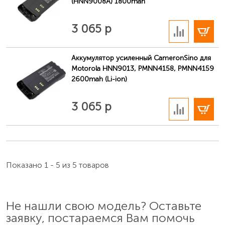
(HNN9008A) 1800mah
В корзину
3 065 р
Аккумулятор усиленный CameronSino для
Motorola HNN9013, PMNN4158, PMNN4159
2600mah (Li-ion)
В корзину
3 065 р
Показано 1 - 5 из 5 товаров
Не нашли свою модель? Оставьте
заявку, постараемся Вам помочь