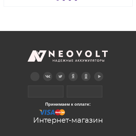
Telegram
Вконтакте
Twitter
Дзен
OK
YouTube
Принимаем к оплате:
Интернет-магазин