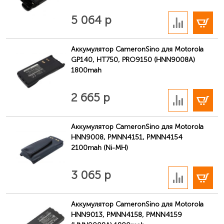
В корзину
5 064 р
Аккумулятор CameronSino для Motorola
GP140, HT750, PRO9150 (HNN9008A)
1800mah
В корзину
2 665 р
Как найти парт-номер на аккумуляторе
Обозначается буквами и цифрами в табличке на
Аккумулятор CameronSino для Motorola
HNN9008, PMNN4151, PMNN4154
внутренней стороне съёмного аккумулятора
2100mah (Ni-MH)
аккумулятора радиостанции Motorola (например,
«NNTN4851A»).
В корзину
3 065 р
Аккумулятор CameronSino для Motorola
HNN9013, PMNN4158, PMNN4159