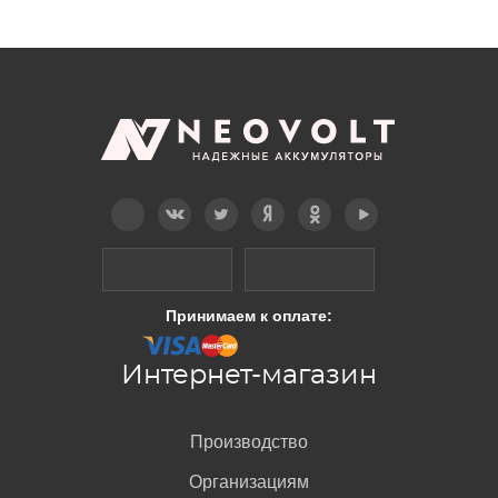
Telegram
Вконтакте
Twitter
Дзен
OK
YouTube
Принимаем к оплате:
Интернет-магазин
Производство
Организациям