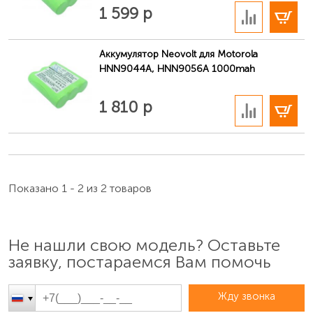
В корзину
1 599 р
Аккумулятор Neovolt для Motorola
HNN9044A, HNN9056A 1000mah
В корзину
1 810 р
Как найти парт-номер на аккумуляторе
Обозначается буквами и цифрами в табличке на
Показано 1 - 2 из 2 товаров
внутренней стороне съёмного аккумулятора
аккумулятора радиостанции Motorola (например,
«NNTN4851A»).
Не нашли свою модель? Оставьте
заявку, постараемся Вам помочь
Жду звонка