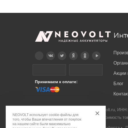
Инт
Произ
Telegram
Вконтакте
Twitter
Дзен
OK
YouTube
Орган
Акции 
Принимаем к оплате:
Блог
Конта
© ООО "ПДА ПАРТ" 2008-
2026
neovolt.ru, ИНН
×
NEOVOLT использует cookie-файлы для
Все права защищены. Указанная стоимость то
того, чтобы Ваши впечатления от покупок
на нашем сайте были максимально
Правовое положение
•
Публичная оферта
•
П