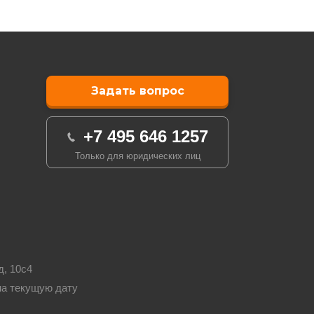
Задать вопрос
+7 495 646 1257
Только для юридических лиц
д, 10с4
на текущую дату