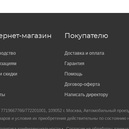
ернет-магазин
Покупателю
водство
Доставка и оплата
изациям
Гарантия
и скидки
Помощь
Договор-оферта
кты
Написать директору
: 7719667766/772201001, 109052 г. Москва, Автомобильный проез
варов и условия их приобретения действительны по состоянию 
олитика конфиденциальности
•
Согласие на обработку данных