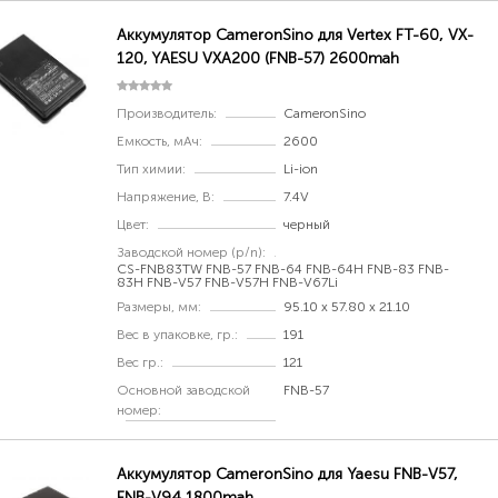
Аккумулятор CameronSino для Vertex FT-60, VX-
120, YAESU VXA200 (FNB-57) 2600mah
Производитель:
CameronSino
Емкость, мАч:
2600
Тип химии:
Li-ion
Напряжение, В:
7.4V
Цвет:
черный
Заводской номер (p/n):
CS-FNB83TW FNB-57 FNB-64 FNB-64H FNB-83 FNB-
83H FNB-V57 FNB-V57H FNB-V67Li
Размеры, мм:
95.10 x 57.80 x 21.10
Вес в упаковке, гр.:
191
Вес гр.:
121
Основной заводской
FNB-57
номер:
Аккумулятор CameronSino для Yaesu FNB-V57,
FNB-V94 1800mah