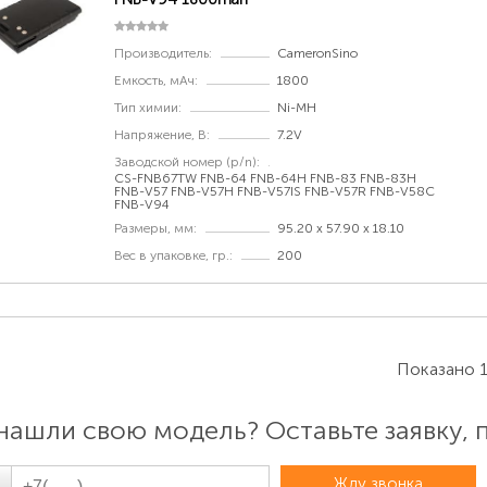
Производитель:
CameronSino
Емкость, мАч:
1800
Тип химии:
Ni-MH
Напряжение, В:
7.2V
Заводской номер (p/n):
CS-FNB67TW FNB-64 FNB-64H FNB-83 FNB-83H
FNB-V57 FNB-V57H FNB-V57IS FNB-V57R FNB-V58C
FNB-V94
Размеры, мм:
95.20 x 57.90 x 18.10
Вес в упаковке, гр.:
200
Показано 1
нашли свою модель? Оставьте заявку,
Жду звонка