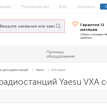
ациям
Производство
Блог
Контакты
Гарантия 12
месяцев
Обмен и возврат б
проблем
Промыш.
оборудование
ры для радиостанций
Yaesu
VXA серия
радиостанций Yaesu VXA 