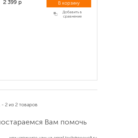
2 399 р
В корзину
Добавить в
сравнение
 - 2 из 2 товаров
 постараемся Вам помочь
или напишите нам на email
tech@neovolt.ru