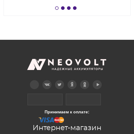
Telegram
Вконтакте
Twitter
Дзен
OK
YouTube
Принимаем к оплате:
Интернет-магазин