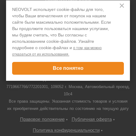
×
NEOVOLT использует cookie-файлы для того,
чтобы Ваши впечатления от покупок на нашем
сайте были максимально положительными. Если
Задать вопрос
Вы продолжите пользоваться нашими услугами,
мы будем считать, что Вы согласны с
использованием cookie-файлов. Узнайте
+7 495 646 1257
подробнее о cookie-файлах и
о том, как можно
Только для юридических лиц
отказаться от их использования.
Все понятно
© ООО "ПДА ПАРТ" 2008-
2026
neovolt.ru, ИНН:
7719667766/772201001, 109052 г. Москва, Автомобильный проезд,
10с4
Все права защищены. Указанная стоимость товаров и условия
их приобретения действительны по состоянию на текущую дату
Правовое положение
Публичная оферта
•
•
Политика конфиденциальности
•