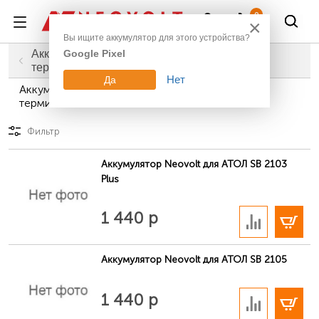
Войти
0
×
Вы ищите аккумулятор для этого устройства?
Аккумуляторы для сканеров штрих-кодов и
Google Pixel
Главная
Промышленное оборудование
терминалов
Нет
Да
Аккумуляторы для сканеров штрих-кодов и
терминалов АТОЛ
Фильтр
Аккумулятор Neovolt для АТОЛ SB 2103
Plus
В корзину
1 440 р
Аккумулятор Neovolt для АТОЛ SB 2105
В корзину
1 440 р