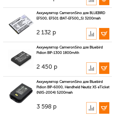
Аккумулятор CameronSino для BLUEBIRD
EF500, EF501 (BAT-EF500_S) 3200mah
В корзину
2 132 р
Аккумулятор CameronSino для Bluebird
Pidion BIP-1300 1800mAh
В корзину
2 450 р
Аккумулятор CameronSino для Bluebird
Pidion BIP-6000, Handheld Nautiz X5 eTicket
(NX5-2004) 5200mah
В корзину
3 598 р