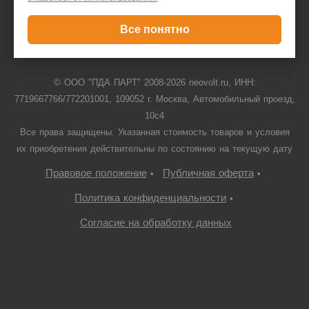
+7 495 646 1257
Только для юридических лиц
Все понятно
© ООО "ПДА ПАРТ" 2008-
2026
neovolt.ru, ИНН:
7719667766/772201001, 109052 г. Москва, Автомобильный проезд,
10с4
Все права защищены. Указанная стоимость товаров и условия
их приобретения действительны по состоянию на текущую дату
Правовое положение
Публичная оферта
•
•
Политика конфиденциальности
•
Согласие на обработку данных