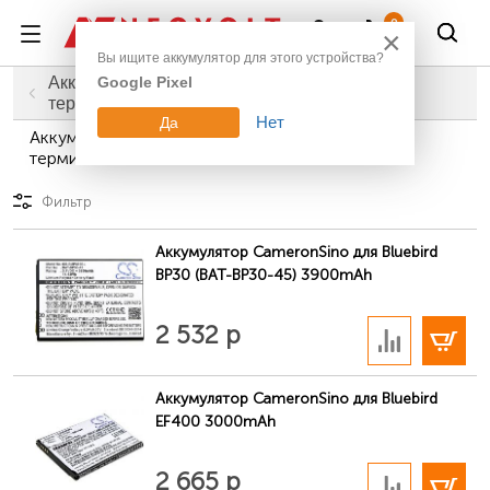
Войти
0
×
Вы ищите аккумулятор для этого устройства?
Аккумуляторы для сканеров штрих-кодов и
Google Pixel
Главная
Промышленное оборудование
терминалов
Нет
Да
Аккумуляторы для сканеров штрих-кодов и
терминалов Bluebird
Фильтр
Аккумулятор CameronSino для Bluebird
BP30 (BAT-BP30-45) 3900mAh
В корзину
2 532 р
Аккумулятор CameronSino для Bluebird
EF400 3000mAh
В корзину
2 665 р