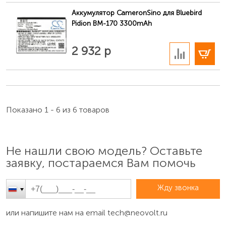
Аккумулятор CameronSino для Bluebird
Pidion BM-170 3300mAh
В корзину
2 932 р
Показано 1 - 6 из 6 товаров
Не нашли свою модель? Оставьте
заявку, постараемся Вам помочь
Жду звонка
или напишите нам на email
tech@neovolt.ru