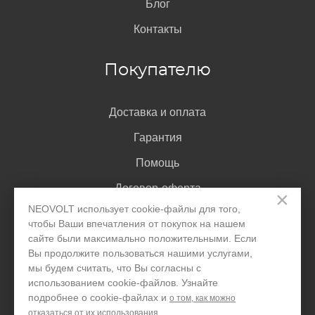
Блог
Контакты
Покупателю
Доставка и оплата
Гарантия
Помощь
Договор-оферта
×
NEOVOLT использует cookie-файлы для того,
Написать директору
чтобы Ваши впечатления от покупок на нашем
сайте были максимально положительными. Если
Вы продолжите пользоваться нашими услугами,
мы будем считать, что Вы согласны с
Задать вопрос
использованием cookie-файлов. Узнайте
подробнее о cookie-файлах и
о том, как можно
отказаться от их использования.