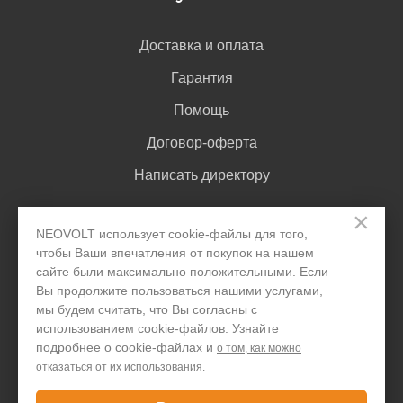
Доставка и оплата
Гарантия
Помощь
Договор-оферта
Написать директору
×
NEOVOLT использует cookie-файлы для того,
Задать вопрос
чтобы Ваши впечатления от покупок на нашем
сайте были максимально положительными. Если
Вы продолжите пользоваться нашими услугами,
+7 495 646 1257
мы будем считать, что Вы согласны с
использованием cookie-файлов. Узнайте
Только для юридических лиц
подробнее о cookie-файлах и
о том, как можно
отказаться от их использования.