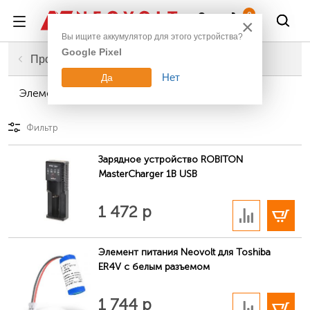
Войти
0
×
Вы ищите аккумулятор для этого устройства?
Google Pixel
Главная
Промышленные элементы питания
Нет
Да
Элементы питания и батарейки 2/3AA
Фильтр
Зарядное устройство ROBITON
MasterCharger 1B USB
В корзину
1 472 р
Элемент питания Neovolt для Toshiba
ER4V с белым разъемом
В корзину
1 744 р