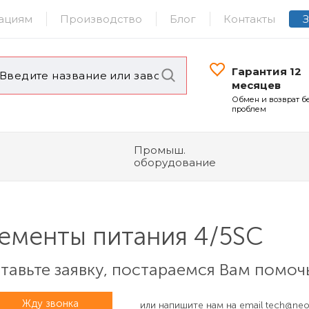
ациям
Производство
Блог
Контакты
Гарантия 12
месяцев
Обмен и возврат б
проблем
Промыш.
оборудование
менты питания 4/5SC
авьте заявку, постараемся Вам помоч
Жду звонка
или напишите нам на email
tech@neov