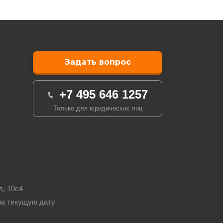
Задать вопрос
+7 495 646 1257
Только для юридических лиц
д, 10с4
на текущую дату