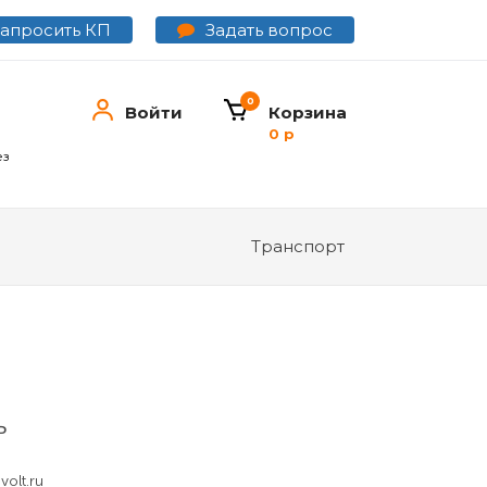
Задать вопрос
Запросить КП
0
Войти
Корзина
0 р
ез
Транспорт
ь
olt.ru