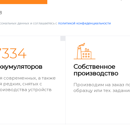
8
сональных данных и соглашаетесь c
политикой конфиденциальности
7334
ккумуляторов
Собственное
производство
я современных, а также
я редких, снятых с
Производим на заказ п
оизводства устройств
образцу или тех. задан