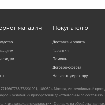
ернет-магазин
Покупателю
водство
Доставка и оплата
изациям
Гарантия
и скидки
Помощь
Договор-оферта
кты
Написать директору
: 7719667766/772201001, 109052 г. Москва, Автомобильный проез
варов и условия их приобретения действительны по состоянию 
олитика конфиденциальности
•
Согласие на обработку данных