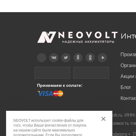
Инт
Произ
Telegram
Вконтакте
Twitter
Дзен
OK
YouTube
Орган
Акции 
Принимаем к оплате:
Блог
Конта
© ООО "ПДА ПАРТ" 2008-
2026
neovolt.ru, ИНН
×
NEOVOLT использует cookie-файлы для
Все права защищены. Указанная стоимость то
того, чтобы Ваши впечатления от покупок
на нашем сайте были максимально
Правовое положение
•
Публичная оферта
•
П
положительными. Если Вы продолжите