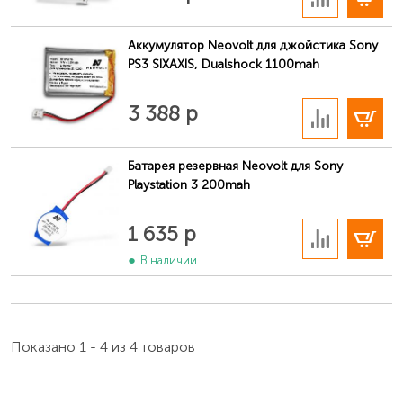
Аккумулятор Neovolt для джойстика Sony
PS3 SIXAXIS, Dualshock 1100mah
В корзину
3 388 р
Батарея резервная Neovolt для Sony
Playstation 3 200mah
В корзину
1 635 р
В наличии
Показано 1 - 4 из 4 товаров