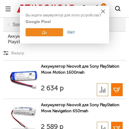
Войти
0
×
Вы ищите аккумулятор для этого устройства?
Google Pixel
Главная
Смартфоны, планшеты, гаджеты
Аккумуляторы для игровых приставок
Sony
Нет
Да
Аккумуляторы для игровых приставок Sony
Playstation 3
Фильтр
Аккумулятор Neovolt для Sony PlayStation
Move Motion 1600mah
В корзину
2 634 р
Аккумулятор Neovolt для Sony PlayStation
Move Navigation 650mah
В корзину
2 589 р