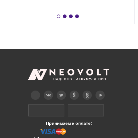
Telegram
Вконтакте
Twitter
Дзен
OK
YouTube
Принимаем к оплате: