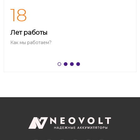
18
Лет работы
Как мы работаем?
Telegram
Вконтакте
Twitter
Дзен
OK
YouTube