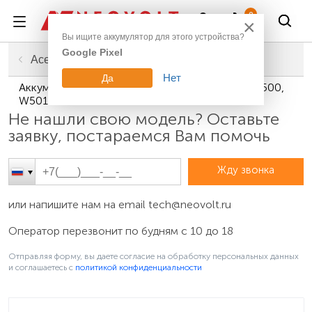
Войти
0
×
Вы ищите аккумулятор для этого устройства?
Google Pixel
Главная
Смартфоны, планшеты, гаджеты
Аккумуляторы для планшетов
Acer
Нет
Да
Аккумуляторы для планшетов Acer Iconia Tab W500,
W501
Не нашли свою модель? Оставьте
заявку, постараемся Вам помочь
Жду звонка
или напишите нам на email
tech@neovolt.ru
Оператор перезвонит по будням с 10 до 18
Отправляя форму, вы даете согласие на обработку персональных данных
и соглашаетесь c
политикой конфиденциальности