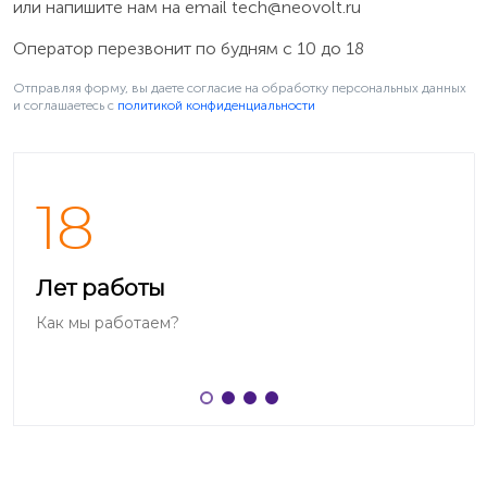
или напишите нам на email
tech@neovolt.ru
Оператор перезвонит по будням с 10 до 18
Отправляя форму, вы даете согласие на обработку персональных данных
и соглашаетесь c
политикой конфиденциальности
18
Когда не удаётся загрузить Android
Лет работы
Если Android не работает или телефон не загружается,
Как мы работаем?
то подключите зарядное устройство к телефону и
удерживайте нажатой кнопку питания в течение 15
секунд пока не включится вибрация, после чего
отпустите кнопку. На некоторых телефонах HTC
нужно нажать и удерживать одновременно кнопки
«Уменьшение громкости» + «Питание». После