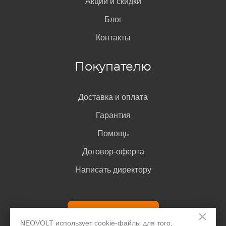
Акции и скидки
проверки IMEI
. Для этого введите код в поле поиска.
Блог
Сам код обычно указан на коробке от телефона HTC,
в документах, его можно узнать при наборе
Контакты
комбинации *#06# или *#0000#, а также в меню
настроек в разделе «О телефоне».
Покупателю
Доставка и оплата
Гарантия
Помощь
Договор-оферта
Написать директору
На корпусе телефона
Название модели телефона HTC иногда наносится в
Задать вопрос
×
нижней части задней крышки. Если крышка съёмная,
NEOVOLT использует cookie-файлы для того,