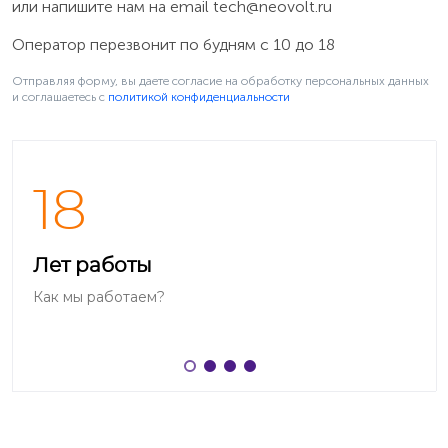
или напишите нам на email
tech@neovolt.ru
Оператор перезвонит по будням с 10 до 18
Отправляя форму, вы даете согласие на обработку персональных данных
и соглашаетесь c
политикой конфиденциальности
18
Когда не удаётся загрузить Android
Лет работы
Если Android не работает или телефон не загружается,
Как мы работаем?
то подключите зарядное устройство к телефону и
удерживайте нажатой кнопку питания в течение 15
секунд пока не включится вибрация, после чего
отпустите кнопку. На некоторых телефонах HTC
нужно нажать и удерживать одновременно кнопки
«Уменьшение громкости» + «Питание». После