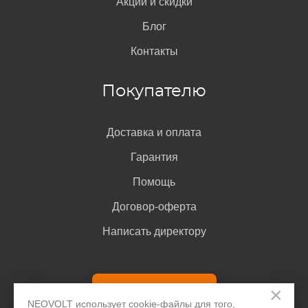
Акции и скидки
проверки IMEI
. Для этого введите код в поле поиска.
Блог
Сам код обычно указан на коробке от телефона HTC,
в документах, его можно узнать при наборе
Контакты
комбинации *#06# или *#0000#, а также в меню
настроек в разделе «О телефоне».
Покупателю
Доставка и оплата
Гарантия
Помощь
Договор-оферта
Написать директору
На корпусе телефона
Название модели телефона HTC иногда наносится в
Задать вопрос
×
нижней части задней крышки. Если крышка съёмная,
NEOVOLT использует cookie-файлы для того,