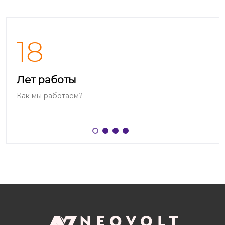
включения вибрации отпустите кнопку «Питание», но
продолжайте держать нажатой кнопку «Уменьшение
громкости». Эти комбинации вызовут включение
телефона в режиме отладки загрузчика, в котором
18
выберите раздел «System Information» или «Сведения
о системе», где отображено название модели.
Лет работы
Как мы работаем?
Если не удаётся найти название
Когда номер модели отсутствует или не находится,
то больше информации может предоставить
сервис