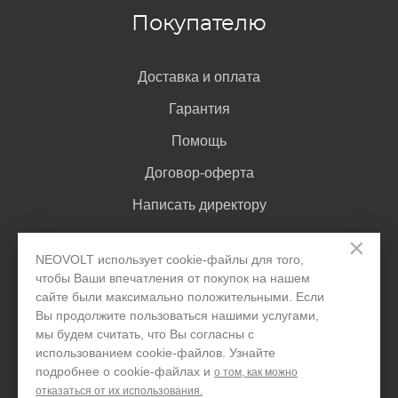
то этикетка с информацией об устройстве, включая
Покупателю
номер модели, размещается под аккумулятором —
элемент питания требуется извлечь для доступа к ней.
Доставка и оплата
Гарантия
Помощь
Договор-оферта
Написать директору
×
NEOVOLT использует cookie-файлы для того,
Задать вопрос
чтобы Ваши впечатления от покупок на нашем
сайте были максимально положительными. Если
Как найти парт-номер на аккумуляторе
Вы продолжите пользоваться нашими услугами,
В цифро-буквенном формате указывается в левом
+7 495 646 1257
мы будем считать, что Вы согласны с
нижнем углу лицевой стороны аккумулятора телефона
использованием cookie-файлов. Узнайте
Только для юридических лиц
HTC, либо в конце текста о предостережениях
подробнее о cookie-файлах и
о том, как можно
безопасного использования. Например, BJ39100.
отказаться от их использования.