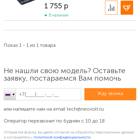
В корзину
1 755 р
В наличии
Показ 1 - 1 из 1 товара
Не нашли свою модель? Оставьте
заявку, постараемся Вам помочь
Когда не удаётся загрузить Android
Если Android не работает или телефон не загружается,
Жду звонка
то подключите зарядное устройство к телефону и
удерживайте нажатой кнопку питания в течение 15
или напишите нам на email
tech@neovolt.ru
секунд пока не включится вибрация, после чего
отпустите кнопку. На некоторых телефонах HTC
Оператор перезвонит по будням с 10 до 18
нужно нажать и удерживать одновременно кнопки
Отправляя форму, вы даете согласие на обработку персональных данных
«Уменьшение громкости» + «Питание». После
и соглашаетесь c
политикой конфиденциальности