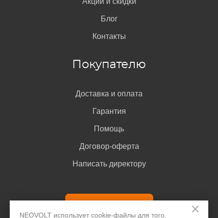
Акции и скидки
проверки IMEI
. Для этого введите код в поле поиска.
Блог
Сам код обычно указан на коробке от телефона HTC,
в документах, его можно узнать при наборе
Контакты
комбинации *#06# или *#0000#, а также в меню
настроек в разделе «О телефоне».
Покупателю
Доставка и оплата
Гарантия
Помощь
Договор-оферта
Написать директору
На корпусе телефона
Название модели телефона HTC иногда наносится в
Задать вопрос
×
нижней части задней крышки. Если крышка съёмная,
NEOVOLT использует cookie-файлы для того,