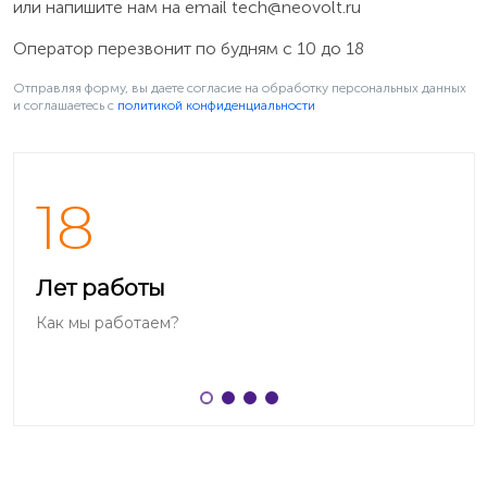
или напишите нам на email
tech@neovolt.ru
Оператор перезвонит по будням с 10 до 18
Отправляя форму, вы даете согласие на обработку персональных данных
и соглашаетесь c
политикой конфиденциальности
18
Когда не удаётся загрузить Android
Лет работы
Если Android не работает или телефон не загружается,
Как мы работаем?
то подключите зарядное устройство к телефону и
удерживайте нажатой кнопку питания в течение 15
секунд пока не включится вибрация, после чего
отпустите кнопку. На некоторых телефонах HTC
нужно нажать и удерживать одновременно кнопки
«Уменьшение громкости» + «Питание». После