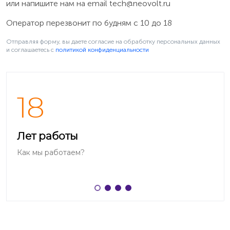
или напишите нам на email
tech@neovolt.ru
Оператор перезвонит по будням с 10 до 18
Отправляя форму, вы даете согласие на обработку персональных данных
и соглашаетесь c
политикой конфиденциальности
18
Когда не удаётся загрузить Android
Лет работы
Если Android не работает или телефон не загружается,
Как мы работаем?
то подключите зарядное устройство к телефону и
удерживайте нажатой кнопку питания в течение 15
секунд пока не включится вибрация, после чего
отпустите кнопку. На некоторых телефонах HTC
нужно нажать и удерживать одновременно кнопки
«Уменьшение громкости» + «Питание». После