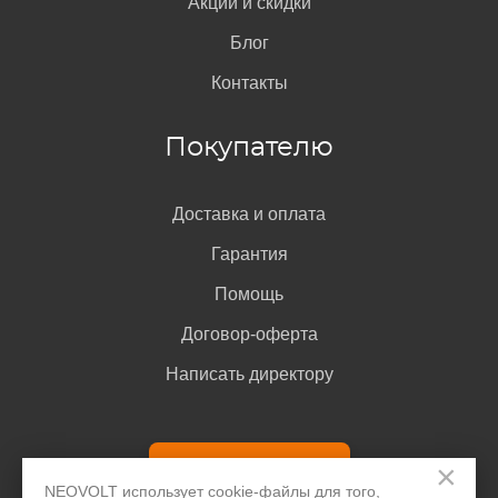
Акции и скидки
проверки IMEI
. Для этого введите код в поле поиска.
Блог
Сам код обычно указан на коробке от телефона HTC,
в документах, его можно узнать при наборе
Контакты
комбинации *#06# или *#0000#, а также в меню
настроек в разделе «О телефоне».
Покупателю
Доставка и оплата
Гарантия
Помощь
Договор-оферта
Написать директору
На корпусе телефона
Название модели телефона HTC иногда наносится в
Задать вопрос
×
нижней части задней крышки. Если крышка съёмная,
NEOVOLT использует cookie-файлы для того,