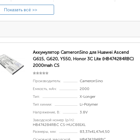
льзуйте системную информацию в операционной системе «А
ройки» и далее переходите в раздел «О телефоне» и посмот
Показать всё >>
ер модели» (имеет вид наподобие: «MHA-L29»).
Аккумулятор CameronSino для Huawei Ascend
G615, G620, Y550, Honor 3C Lite (HB474284RBC)
2000mah CS
Производитель:
CameronSino
Емкость, мАч:
2000
Тип:
X-Longer
 название на крышке
Тип химии:
Li-Polymer
ание модели размещается либо в левой нижней части крыш
Напряжение, В:
3.8V
 либо по центру крышки под логотипом Huawei/Honor (имеет
Заводской номер (p/n):
HB474284RBC CS-HUC881XL
Размеры, мм:
83,37x41,47x4,50
Основной заводской
HB474284RBC