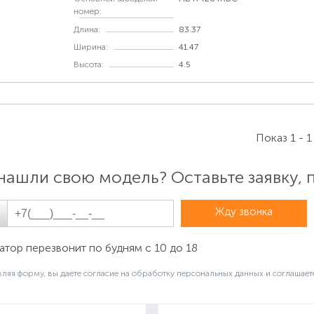
номер:
Длина:
83.37
Ширина:
41.47
Высота:
4.5
Показ 1 - 1
айти парт-номер на самом аккумуляторе
начается буквами и цифрами в верхней области лицевой ст
нашли свою модель? Оставьте заявку,
ример, «HB366481ECW»).
Жду звонка
тор перезвонит по будням с 10 до 18
ляя форму, вы даете согласие на обработку персональных данных и соглашает