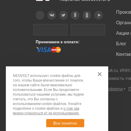
Произ
Telegram
Вконтакте
Twitter
Дзен
OK
YouTube
Орган
Акции 
Принимаем к оплате:
Блог
Конта
© ООО "ПДА ПАРТ" 2008-
2026
neovolt.ru, ИНН
×
NEOVOLT использует cookie-файлы для
Все права защищены. Указанная стоимость то
того, чтобы Ваши впечатления от покупок
на нашем сайте были максимально
Правовое положение
•
Публичная оферта
•
П
положительными. Если Вы продолжите
пользоваться нашими услугами, мы будем
считать, что Вы согласны с
использованием cookie-файлов. Узнайте
подробнее о cookie-файлах и
о том, как
можно отказаться от их использования.
Все понятно