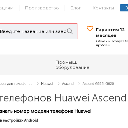
ациям
Производство
Блог
Контакты
Гарантия 12
месяцев
Обмен и возврат б
проблем
Промыш.
оборудование
торы для телефонов
Huawei
Ascend
Ascend G615, G620
телефонов Huawei Ascend
узнать номер модели телефона Huawei
в настройках Android