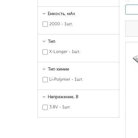
Испо
«Наст
Емкость, мАч
«Ном
2000 - 1шт.
Тип
X-Longer - 1шт.
Тип химии
Li-Polymer - 1шт.
Напряжение, В
Найти
3.8V - 1шт.
Назв
края,