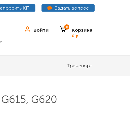
Задать вопрос
Запросить КП
0
Войти
Корзина
0 р
ез
Транспорт
 G615, G620