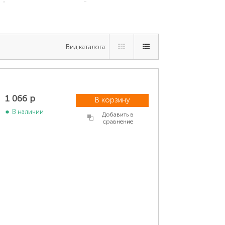
ндроид», для чего зайдите в
рите, что указано в пункте «Модель» или
Вид каталога:
1 066 р
В корзину
В наличии
Добавить в
сравнение
ки вертикальным расположением вдоль
 вид: «ALE-L21»).