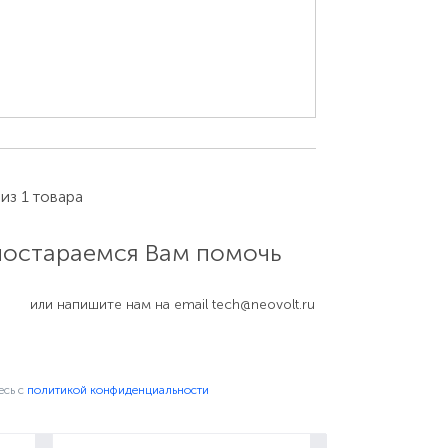
 из 1 товара
ороны аккумулятора телефона Huawei
 постараемся Вам помочь
или напишите нам на email
tech@neovolt.ru
есь c
политикой конфиденциальности