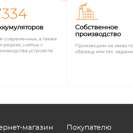
7334
ккумуляторов
Собственное
производство
я современных, а также
я редких, снятых с
Производим на заказ п
оизводства устройств
образцу или тех. задан
ернет-магазин
Покупателю