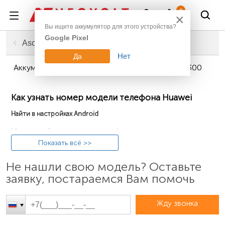
Войти
0
×
Вы ищите аккумулятор для этого устройства?
Google Pixel
Главная
Смартфоны, планшеты, гаджеты
Аккумуляторы для телефонов
Huawei
Ascend
Нет
Да
Аккумуляторы для телефонов Huawei Ascend Y300
Как узнать номер модели телефона Huawei
Найти в настройках Android
Используйте системную информацию в
операционной системе «Андроид», для чего зайдите
Показать всё >>
в «Настройки» и далее переходите в раздел «О
Не нашли свою модель? Оставьте
телефоне» и посмотрите, что указано в пункте
заявку, постараемся Вам помочь
«Модель» или «Номер модели» (имеет вид
наподобие: «MHA-L29»).
Жду звонка