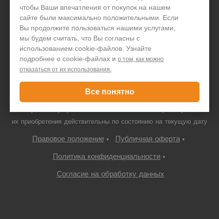
чтобы Ваши впечатления от покупок на нашем
+7 495 646 1257
сайте были максимально положительными. Если
Вы продолжите пользоваться нашими услугами,
Только для юридических лиц
мы будем считать, что Вы согласны с
использованием cookie-файлов. Узнайте
подробнее о cookie-файлах и
о том, как можно
отказаться от их использования.
© ООО "ПДА ПАРТ" 2008-
2026
neovolt.ru, ИНН:
7719667766/772201001, 109052 г. Москва, Автомобильный проезд,
Все понятно
10с4
Все права защищены. Указанная стоимость товаров и условия
их приобретения действительны по состоянию на текущую дату
Правовое положение
Публичная оферта
•
•
Политика конфиденциальности
•
Согласие на обработку данных