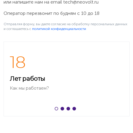
или напишите нам на email
tech@neovolt.ru
Оператор перезвонит по будням с 10 до 18
Отправляя форму, вы даете согласие на обработку персональных данных
и соглашаетесь c
политикой конфиденциальности
18
Найти название на крышке
Название модели размещается либо в левой нижней
части крышки вертикальным расположением вдоль
Лет работы
края, либо по центру крышки под логотипом
Как мы работаем?
Huawei/Honor (имеет вид: «ALE-L21»).