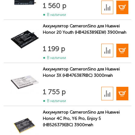
В корзину
1 560 р
В наличии
Аккумулятор CameronSino для Huawei
Honor 20 Youth (HB426389EEW) 3900mah
В корзину
1 199 р
В наличии
Найти название на крышке
Аккумулятор CameronSino для Huawei
Название модели размещается либо в левой нижней
Honor 3X (HB476387RBC) 3000mah
части крышки вертикальным расположением вдоль
края, либо по центру крышки под логотипом
В корзину
1 755 р
Huawei/Honor (имеет вид: «ALE-L21»).
В наличии
Аккумулятор CameronSino для Huawei
Honor 4C Pro, Y6 Pro, Enjoy 5
(HB526379EBC) 3900mah