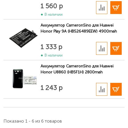
В корзину
1 560 р
В наличии
Аккумулятор CameronSino для Huawei
Honor Play 9A (HB526489EEW) 4900mah
Как найти парт-номер на самом аккумуляторе
В корзину
Обозначается буквами и цифрами в верхней области
1 333 р
лицевой стороны аккумулятора телефона Huawei
В наличии
(например, «HB366481ECW»).
Аккумулятор CameronSino для Huawei
Honor U8860 (HB5F1H) 2800mah
В корзину
1 243 р
Показано 1 - 6 из 6 товаров