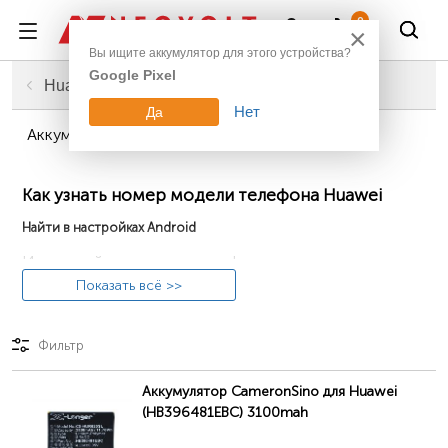
Войти
0
×
Вы ищите аккумулятор для этого устройства?
Google Pixel
Главная
Смартфоны, планшеты, гаджеты
Аккумуляторы для телефонов
Huawei
Нет
Да
Аккумуляторы для телефонов Huawei Honor
Как узнать номер модели телефона Huawei
Найти в настройках Android
Используйте системную информацию в
операционной системе «Андроид», для чего зайдите
Показать всё >>
в «Настройки» и далее переходите в раздел «О
телефоне» и посмотрите, что указано в пункте
Фильтр
«Модель» или «Номер модели» (имеет вид
наподобие: «MHA-L29»).
Аккумулятор CameronSino для Huawei
(HB396481EBC) 3100mah