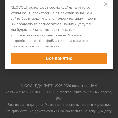
×
Договор-оферта
NEOVOLT использует cookie-файлы для того,
чтобы Ваши впечатления от покупок на нашем
Написать директору
сайте были максимально положительными. Если
Вы продолжите пользоваться нашими услугами,
мы будем считать, что Вы согласны с
использованием cookie-файлов. Узнайте
Задать вопрос
подробнее о cookie-файлах и
о том, как можно
отказаться от их использования.
+7 495 646 1257
Все понятно
Только для юридических лиц
© ООО "ПДА ПАРТ" 2008-
2026
neovolt.ru, ИНН:
7719667766/772201001, 109052 г. Москва, Автомобильный проезд,
10с4
Все права защищены. Указанная стоимость товаров и условия
их приобретения действительны по состоянию на текущую дату