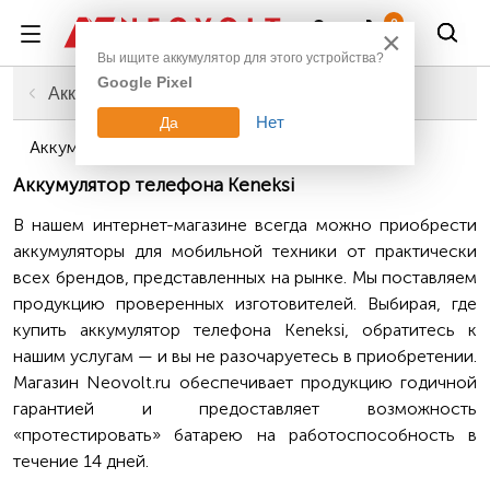
Войти
0
×
Вы ищите аккумулятор для этого устройства?
Google Pixel
Главная
Смартфоны, планшеты, гаджеты
Аккумуляторы для телефонов
Нет
Да
Аккумуляторы для телефонов Keneksi
Аккумулятор телефона Keneksi
В нашем интернет-магазине всегда можно приобрести
аккумуляторы для мобильной техники от практически
всех брендов, представленных на рынке. Мы поставляем
продукцию проверенных изготовителей. Выбирая, где
купить аккумулятор телефона Keneksi, обратитесь к
нашим услугам — и вы не разочаруетесь в приобретении.
Магазин Neovolt.ru обеспечивает продукцию годичной
гарантией и предоставляет возможность
«протестировать» батарею на работоспособность в
течение 14 дней.