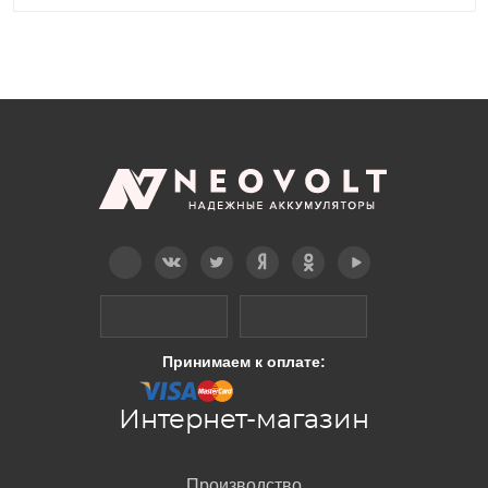
Telegram
Вконтакте
Twitter
Дзен
OK
YouTube
Принимаем к оплате:
Интернет-магазин
Производство