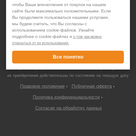
чтобы Ваши впечатления от покупок на нашем
+7 495 646 1257
сайте были максимально положительными. Если
Вы продолжите пользоваться нашими услугами,
Только для юридических лиц
мы будем считать, что Вы согласны с
использованием cookie-файлов. Узнайте
подробнее о cookie-файлах и
о том, как можно
отказаться от их использования.
© ООО "ПДА ПАРТ" 2008-
2026
neovolt.ru, ИНН:
7719667766/772201001, 109052 г. Москва, Автомобильный проезд,
Все понятно
10с4
Все права защищены. Указанная стоимость товаров и условия
их приобретения действительны по состоянию на текущую дату
Правовое положение
Публичная оферта
•
•
Политика конфиденциальности
•
Согласие на обработку данных