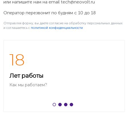
или напишите нам на email
tech@neovolt.ru
Оператор перезвонит по будням с 10 до 18
Отправляя форму, вы даете согласие на обработку персональных данных
и соглашаетесь c
политикой конфиденциальности
Найти на корпусе
18
Маркировка с номером модели в большинстве
моделей телефонов LeEco наносится в нижней части
корпуса с обратной стороны смартфона на крышке,
Лет работы
например, «Le X526».
Как мы работаем?