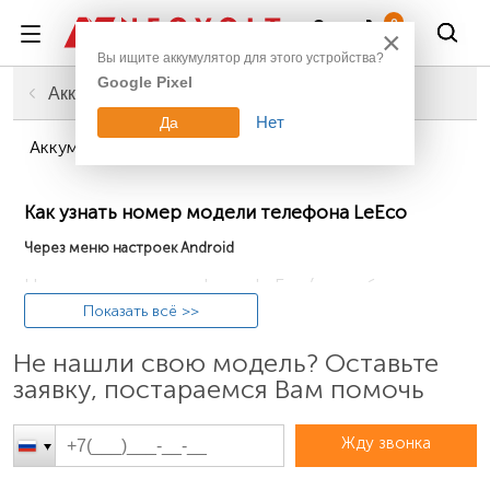
Войти
0
×
Вы ищите аккумулятор для этого устройства?
Google Pixel
Главная
Смартфоны, планшеты, гаджеты
Аккумуляторы для телефонов
Нет
Да
Аккумуляторы для телефонов LeEco
Как узнать номер модели телефона LeEco
Через меню настроек Android
Номер модели в телефонах LeEco (ранее бренд
назывался LeTV) можно найти через меню
Показать всё >>
«Настройки» → «О телефоне» → «Модель». Она
Не нашли свою модель? Оставьте
имеет цифро-буквенное обозначение, например, «Le
заявку, постараемся Вам помочь
X522».
Жду звонка