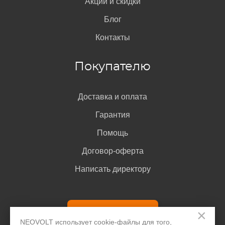
Акции и скидки
Блог
Контакты
Покупателю
Как найти парт-номер на аккумуляторе
Код состоит из букв и цифр, наносится в левой
Доставка и оплата
верхней части аккумулятора телефона прямо под
логотипом LeEco или LeTV (например, LTF21A).
Гарантия
Помощь
Договор-оферта
Написать директору
Задать вопрос
×
NEOVOLT использует cookie-файлы для того,