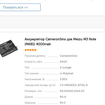
дите в «Настройки» → «О телефоне» и в разделе «Состоян
ль». Вам нужно кодовое обозначение модели в виде сочета
Показать всё >>
альной версии Meizu M3 Note модельное обозначение будет
Аккумулятор CameronSino для Meizu M3 Note
(M681) 4000mah
Производитель:
CameronSino
Емкость, мАч:
4000
Тип:
X-Longer
Тип химии:
Li-Polymer
телефон не включается
Напряжение, В:
3.85V
елях со съёмным аккумулятором (например, как у Meizu C9 
Заводской номер (p/n):
CS-MX680SL BT61-A
уса, отщёлкнув фиксаторы по периметру смартфона. Снимит
Размеры, мм:
80,60x64,50x4,50
р с номером модели, IMEI и серийным номером. Такой же 
Длина:
80.6
йства, если аккумулятор несъёмный (номер модели может у
Ширина:
64.5