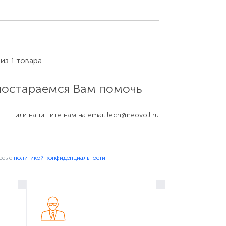
 из 1 товара
 постараемся Вам помочь
или напишите нам на email
tech@neovolt.ru
ора под QR-кодом и заводской
есь c
политикой конфиденциальности
izu, включая конструкции со съёмным
).