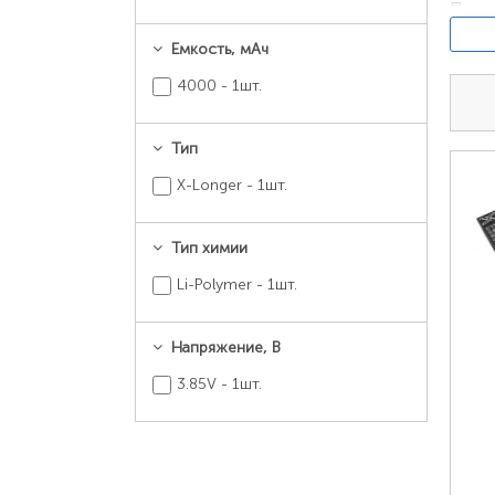
Перей
«Моде
Емкость, мАч
глоб
4000 - 1шт.
Тип
X-Longer - 1шт.
Тип химии
Li-Polymer - 1шт.
Напряжение, В
Если 
3.85V - 1шт.
В мод
корп
стике
устро