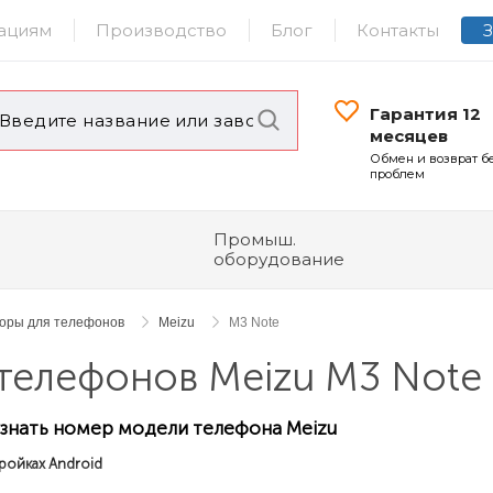
ациям
Производство
Блог
Контакты
Гарантия 12
месяцев
Обмен и возврат б
проблем
Промыш.
оборудование
торы для телефонов
Meizu
M3 Note
телефонов Meizu M3 Note
узнать номер модели телефона Meizu
ройках Android