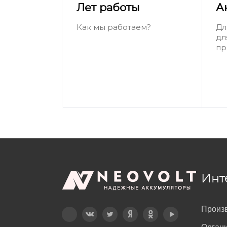
Лет работы
А
Как мы работаем?
Дл
дл
пр
Инт
Произ
Telegram
Вконтакте
Twitter
Дзен
OK
YouTube