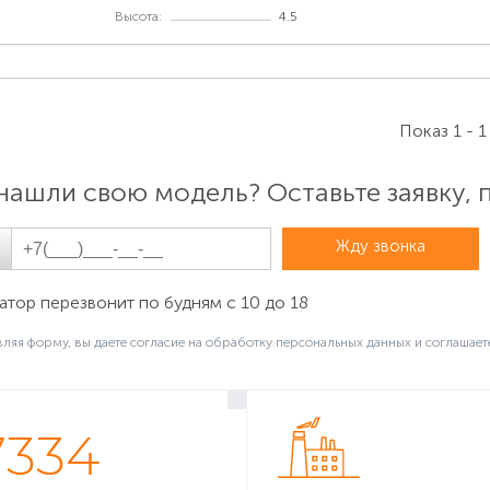
ет и целиком — «Meizu M3 Note L681H»).
Высота:
4.5
Показ 1 - 1
нашли свою модель? Оставьте заявку,
Жду звонка
айти парт-номер на аккумуляторе
тор перезвонит по будням с 10 до 18
ро-буквенном виде указывается в правой части аккумулят
ляя форму, вы даете согласие на обработку персональных данных и соглашает
ировкой на лицевой стороне во всех моделях телефонов Me
нтом питания (пример обозначения — «BA711» для Meizu M6
7334