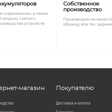
ккумуляторов
Собственное
производство
я современных, а также
я редких, снятых с
Производим на заказ п
оизводства устройств
образцу или тех. задан
ернет-магазин
Покупателю
водство
Доставка и оплата