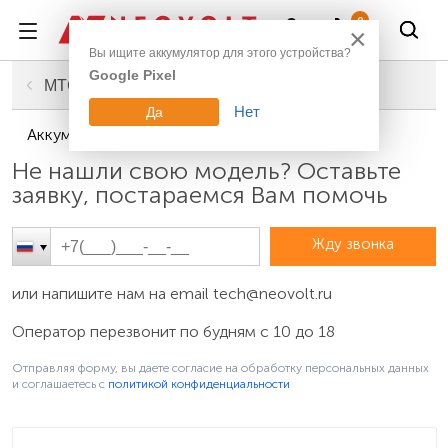
Войти
0
×
Вы ищите аккумулятор для этого устройства?
Google Pixel
Главная
Смартфоны, планшеты, гаджеты
Аккумуляторы для телефонов
МТС
Нет
Да
Аккумуляторы для телефонов МТС 635
Не нашли свою модель? Оставьте
заявку, постараемся Вам помочь
Жду звонка
или напишите нам на email
tech@neovolt.ru
Оператор перезвонит по будням с 10 до 18
Отправляя форму, вы даете согласие на обработку персональных данных
и соглашаетесь c
политикой конфиденциальности