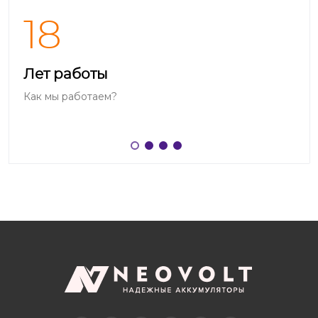
18
Лет работы
Как мы работаем?
Telegram
Вконтакте
Twitter
Дзен
OK
YouTube