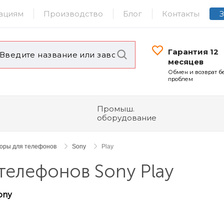
ациям
Производство
Блог
Контакты
Гарантия 12
месяцев
Обмен и возврат б
проблем
Промыш.
оборудование
торы для телефонов
Sony
Play
телефонов Sony Play
ony