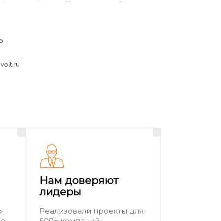
bile и перейдите: «Поддержка → Главная →
ь
olt.ru
т указан в виде цифр и букв, например
, чтобы узнать точное имя модели
Нам доверяют
 Android номер указывается в «Настройки →
лидеры
о
Реализовали проекты для
ию
500+ компаний