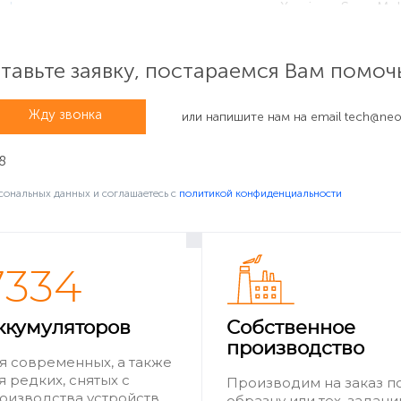
официальное приложение
поддержки для Xperia от Sony Mo
ано название устройства.
авьте заявку, постараемся Вам помоч
Жду звонка
или напишите нам на email
tech@neov
8
сональных данных и соглашаетесь c
политикой конфиденциальности
7334
Настройки → Система → О телефоне», где номер модели буде
и
клиентов Sony Mobile и введите этот номер в графу поиска
ккумуляторов
Собственное
ria XA1 Plus Dual SIM
»). В Android 7 и более старых версиях
производство
и».
я современных, а также
я редких, снятых с
Производим на заказ п
оизводства устройств
образцу или тех. задан