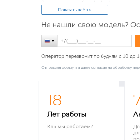
В смартфонах на базе Android установите
Об устройстве → Модель», где будет указ
Показать всё >>
Не нашли свою модель? Ост
Оператор перезвонит по будням с 10 до 1
Отправляя форму, вы даете согласие на обработку пер
В настройках Android
18
В версии Android 8 и выше перейдите в «
«G3412». Перейдите на
сайт техподдержк
Лет работы
А
телефона (для этого сочетания будет «
Xpe
О телефоне / О планшете → Номер модел
Как мы работаем?
Дл
дл
пр