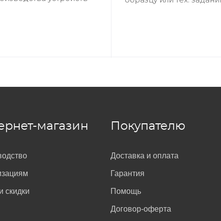
ернет-магазин
Покупателю
y оснащаются лотками для SIM-карты, внутри которого ука
странице обновления
Xperia в поле «Введите номер» и на
ии об актуальности обновлений.
водство
Доставка и оплата
изациям
Гарантия
и скидки
Помощь
Договор-оферта