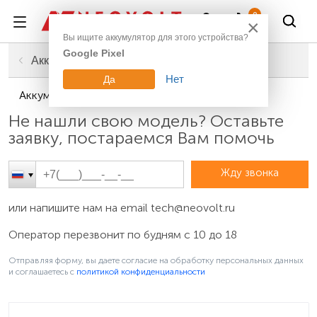
Войти
0
×
Вы ищите аккумулятор для этого устройства?
Google Pixel
Главная
Смартфоны, планшеты, гаджеты
Аккумуляторы для телефонов
Нет
Да
Аккумуляторы для телефонов Toshiba
Не нашли свою модель? Оставьте
заявку, постараемся Вам помочь
Жду звонка
или напишите нам на email
tech@neovolt.ru
Оператор перезвонит по будням с 10 до 18
Отправляя форму, вы даете согласие на обработку персональных данных
и соглашаетесь c
политикой конфиденциальности