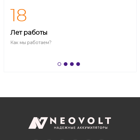
18
Лет работы
Как мы работаем?
Telegram
Вконтакте
Twitter
Дзен
OK
YouTube