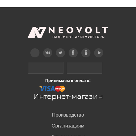
Telegram
Вконтакте
Twitter
Дзен
OK
YouTube
Принимаем к оплате:
Интернет-магазин
Производство
Организациям