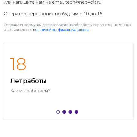
или напишите нам на email
tech@neovolt.ru
Оператор перезвонит по будням с 10 до 18
Отправляя форму, вы даете согласие на обработку персональных данных
и соглашаетесь c
политикой конфиденциальности
18
Как найти парт-номер на аккумуляторе
Лет работы
Обозначается буквами и цифрами на внешней
Как мы работаем?
стороне аккумулятора в левой верхней области
информационной таблички под или рядом с
логотипом электроинструмента Makita (например,
BL1830).