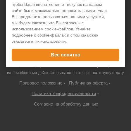
чтобы Ваши впечатления от покупок на нашем
+7 495 646 1257
сайте были максимально положительными. Если
Вы продолжите пользоваться нашими услугами,
Только для юридических лиц
мы будем считать, что Вы согласны с
использованием cookie-файлов. Узнайте
подробнее о cookie-файлах и
о том, как можно
отказаться от их использования.
© ООО "ПДА ПАРТ" 2008-
2026
neovolt.ru, ИНН:
7719667766/772201001, 109052 г. Москва, Автомобильный проезд,
Все понятно
10с4
Все права защищены. Указанная стоимость товаров и условия
их приобретения действительны по состоянию на текущую дату
Правовое положение
Публичная оферта
•
•
Политика конфиденциальности
•
Согласие на обработку данных