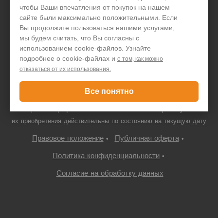
чтобы Ваши впечатления от покупок на нашем
+7 495 646 1257
сайте были максимально положительными. Если
Вы продолжите пользоваться нашими услугами,
Только для юридических лиц
мы будем считать, что Вы согласны с
использованием cookie-файлов. Узнайте
подробнее о cookie-файлах и
о том, как можно
отказаться от их использования.
© ООО "ПДА ПАРТ" 2008-
2026
neovolt.ru, ИНН:
7719667766/772201001, 109052 г. Москва, Автомобильный проезд,
Все понятно
10с4
Все права защищены. Указанная стоимость товаров и условия
их приобретения действительны по состоянию на текущую дату
Правовое положение
Публичная оферта
•
•
Политика конфиденциальности
•
Согласие на обработку данных