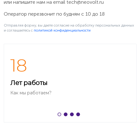
или напишите нам на email
tech@neovolt.ru
Оператор перезвонит по будням с 10 до 18
Отправляя форму, вы даете согласие на обработку персональных данных
и соглашаетесь c
политикой конфиденциальности
Как найти парт-номер на аккумуляторе
Обозначается буквами и цифрами на корпусе
18
аккумулятора пылесоса iRobot чаще всего в нижней
левой части под описанием и характеристиками
(например, «ABL-D1»).
Лет работы
Как мы работаем?