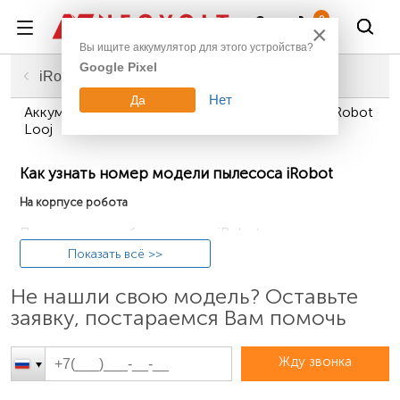
Войти
0
×
Вы ищите аккумулятор для этого устройства?
Google Pixel
Главная
Техника для дома
Аккумуляторы для пылесосов, газонокосилок
iRobot
Нет
Да
Аккумуляторы для пылесосов, газонокосилок iRobot
Looj
Как узнать номер модели пылесоса iRobot
На корпусе робота
Переверните робот-пылесос iRobot низом вверх и
найдите обозначение модели на донной части
Показать всё >>
корпуса. Оно имеет цифровое или цифро-буквенное
Не нашли свою модель? Оставьте
обозначение (например, «535» или «Roomba e5»).
заявку, постараемся Вам помочь
Жду звонка