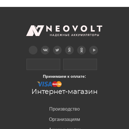
Telegram
Вконтакте
Twitter
Дзен
OK
YouTube
Принимаем к оплате:
Интернет-магазин
Производство
Организациям