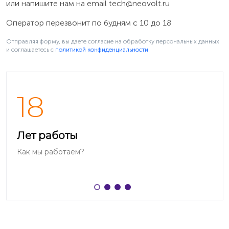
или напишите нам на email
tech@neovolt.ru
Оператор перезвонит по будням с 10 до 18
Отправляя форму, вы даете согласие на обработку персональных данных
и соглашаетесь c
политикой конфиденциальности
18
Как найти парт-номер на аккумуляторе
В цифро-буквенном виде наносится в центральной
Лет работы
части лицевой стороны аккумулятора радиотелефона
Как мы работаем?
Philips (например, «SJB4152»).