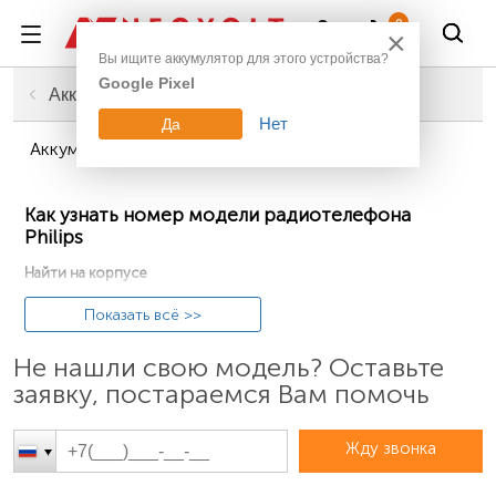
Войти
0
×
Вы ищите аккумулятор для этого устройства?
Google Pixel
Главная
Техника для дома
Аккумуляторы для радиотелефонов
Нет
Да
Аккумуляторы для радиотелефонов Philips
Как узнать номер модели радиотелефона
Philips
Найти на корпусе
Название модели радиотелефона Philips указано
Показать всё >>
внутри батарейного лотка (если элемент питания
Не нашли свою модель? Оставьте
съёмный) в информационной табличке на внутренней
заявку, постараемся Вам помочь
стенке корпуса. Также дублируется с нижней стороны
зарядной док-станции устройства. Пример номера
модели: «CD480».
Жду звонка