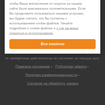
чтобы Ваши впечатления от покупок на нашем
+7 495 646 1257
сайте были максимально положительными. Если
Вы продолжите пользоваться нашими услугами,
Только для юридических лиц
мы будем считать, что Вы согласны с
использованием cookie-файлов. Узнайте
подробнее о cookie-файлах и
о том, как можно
отказаться от их использования.
© ООО "ПДА ПАРТ" 2008-
2026
neovolt.ru, ИНН:
7719667766/772201001, 109052 г. Москва, Автомобильный проезд,
Все понятно
10с4
Все права защищены. Указанная стоимость товаров и условия
их приобретения действительны по состоянию на текущую дату
Правовое положение
Публичная оферта
•
•
Политика конфиденциальности
•
Согласие на обработку данных