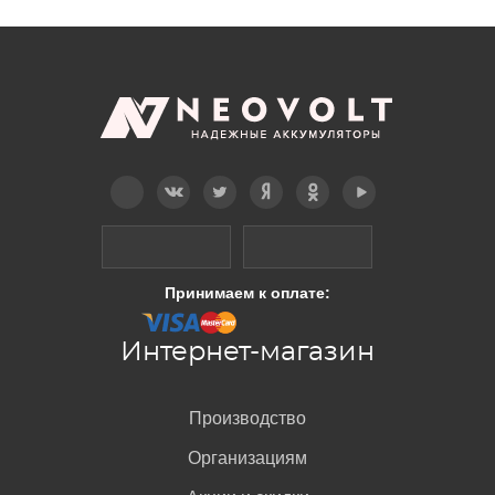
Telegram
Вконтакте
Twitter
Дзен
OK
YouTube
Принимаем к оплате:
Интернет-магазин
Производство
Организациям