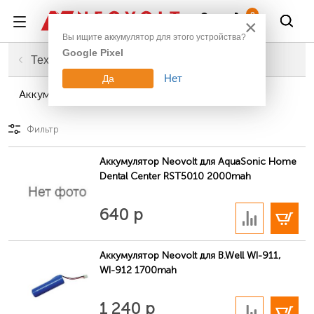
Войти
0
×
Вы ищите аккумулятор для этого устройства?
Google Pixel
Главная
Техника для дома
Нет
Да
Аккумуляторы для зубных щеток, ирригаторов
Фильтр
Аккумулятор Neovolt для AquaSonic Home
Dental Center RST5010 2000mah
В корзину
640 р
Аккумулятор Neovolt для B.Well WI-911,
WI-912 1700mah
В корзину
1 240 р