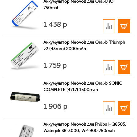
Аккумулятор Neovolt для Oral-B iO
750mah
В корзину
1 438 р
Аккумулятор Neovolt для Oral-b Triumph
v2 (43mm) 2000mAh
В корзину
1 759 р
Аккумулятор Neovolt для Oral-b SONIC
COMPLETE (4717) 1500mah
В корзину
1 906 р
Аккумулятор Neovolt для Philips HQ8505,
Waterpik SR-3000, WP-900 750mah