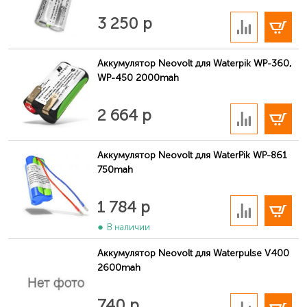
В корзину
3 250 р
Аккумулятор Neovolt для Waterpik WP-360,
WP-450 2000mah
В корзину
2 664 р
Аккумулятор Neovolt для WaterPik WP-861
750mah
В корзину
1 784 р
В наличии
Аккумулятор Neovolt для Waterpulse V400
2600mah
В корзину
740 р