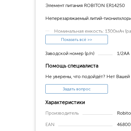
Элемент питания ROBITON ER14250
Неперезаряжаемый литий-тионилхлорид
Номинальная емкость: 1300мАч (ра
Показать всё >>
Максимальный постоянный ток раз
Максимальный импульсный ток раз
Заводской номер (p/n)
1/2АА
Номинальный размер: 25,5х14,5мм
Помощь специалиста
Диапазон рабочих температур: от 
Не уверены, что подойдёт? Нет Вашей
Депассивация проводится разрядн
Задать вопрос
1 штука в промышленной упаковке
Характеристики
Производитель
Robit
EAN
46800