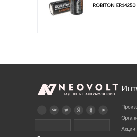
ROBITON ER14250
Инт
Произ
Telegram
Вконтакте
Twitter
Дзен
OK
YouTube
Орган
Акции 