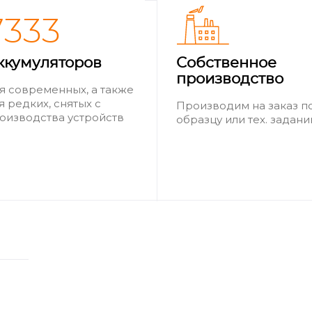
7333
ккумуляторов
Собственное
производство
я современных, а также
я редких, снятых с
Производим на заказ п
оизводства устройств
образцу или тех. задан