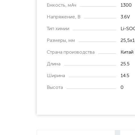
Емкость, мАч
1300
Напряжение, В
3.6V
Тип химии
Li-SO
Размеры, мм
25,5х1
Страна производства
Китай
Длина
25.5
Ширина
14.5
Высота
0