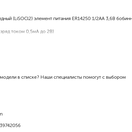
ный (LiSOCl2) элемент питания ER14250 1/2АА 3,6В бобинно
зряд током 0,5мА до 2В)
ряда: 50мА
ряда: 100мА
-55°С до +85°С
 модели в списке? Наши специалисты помогут с выбором
ым током 20мА в течение 15 минут
on
39742056