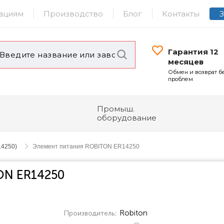
ациям
Производство
Блог
Контакты
Гарантия 12
месяцев
Обмен и возврат б
проблем
Промыш.
оборудование
14250)
Элемент питания ROBITON ER14250
ON ER14250
Robiton
Производитель