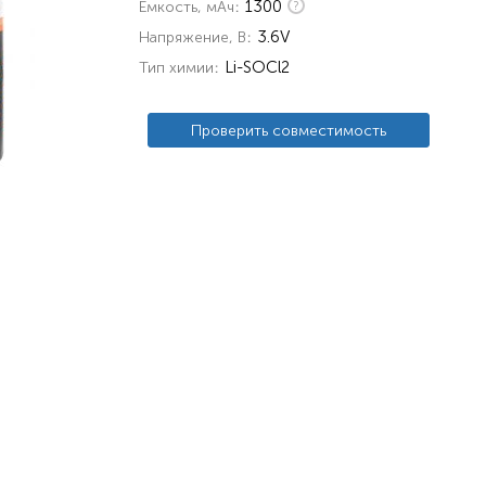
1300
Емкость, мАч
3.6V
Напряжение, В
Li-SOCl2
Тип химии
Проверить совместимость