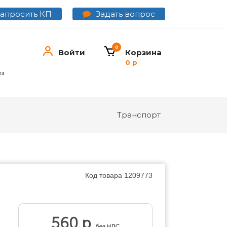
Задать вопрос
Запросить КП
0
Войти
Корзина
0 р
ез
Транспорт
Код товара
1209773
560 р
без НДС