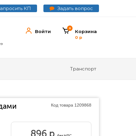
Задать вопрос
Запросить КП
0
Войти
Корзина
0 р
ез
Транспорт
и
одами
Код товара
1209868
896 р
без НДС