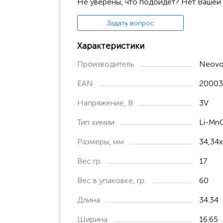
Не уверены, что подойдёт? Нет Вашей
Задать вопрос
Характеристики
Производитель
Neovo
EAN
20003
Напряжение, В
3V
Тип химии
Li-Mn
Размеры, мм
34,34x
Вес гр.
17
Вес в упаковке, гр.
60
Длина
34.34
Ширина
16.65