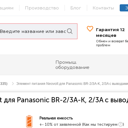
ациям
Производство
Блог
Контакты
Гарантия 12
месяцев
Обмен и возврат б
проблем
Промыш.
оборудование
7335)
Элемент питания Neovolt для Panasonic BR-2/3A-K, 2/3A с выводам
 для Panasonic BR-2/3A-K, 2/3A с выв
Реальная емкость
+- 10% от заявленной (Как мы тестируем
)