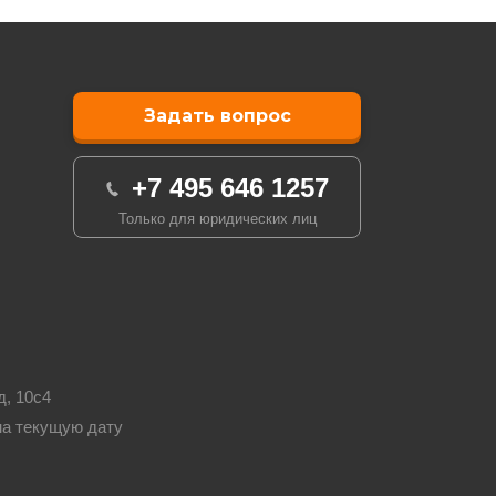
Задать вопрос
+7 495 646 1257
Только для юридических лиц
д, 10с4
на текущую дату