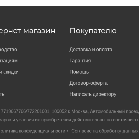
ернет-магазин
Покупателю
водство
Доставка и оплата
изациям
Гарантия
и скидки
Помощь
Договор-оферта
кты
Написать директору
: 7719667766/772201001, 109052 г. Москва, Автомобильный проез
варов и условия их приобретения действительны по состоянию 
олитика конфиденциальности
•
Согласие на обработку данных