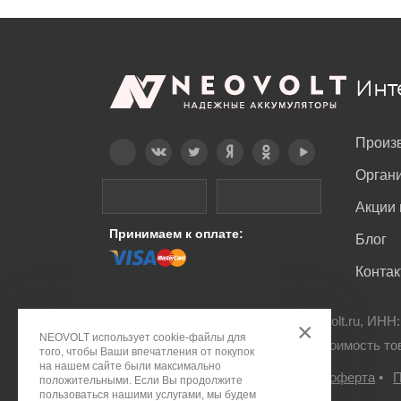
Инт
Произ
Telegram
Вконтакте
Twitter
Дзен
OK
YouTube
Орган
Акции 
Принимаем к оплате:
Блог
Конта
© ООО "ПДА ПАРТ" 2008-
2026
neovolt.ru, ИНН
×
NEOVOLT использует cookie-файлы для
Все права защищены. Указанная стоимость то
того, чтобы Ваши впечатления от покупок
на нашем сайте были максимально
Правовое положение
•
Публичная оферта
•
П
положительными. Если Вы продолжите
пользоваться нашими услугами, мы будем