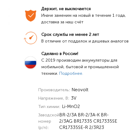
Держит, не выключается
Иначе заменим на новый в течение 1 года, 
доставка за наш счёт
Срок службы не менее 2 лет
В отличие от подделок и дешевых аналогов
Сделано в России!
C 2019 производим аккумуляторы для 
мобильной, бытовой и промышленной 
техники. 
Подробнее.
Neovolt
Производитель
3V
Напряжение, В
Li-MnO2
Тип химии
BR-2/3A BR-2/3A-K BR-
Заводской
2/3AG BR17335 CR17335SE
номер
CR17335SE-R 2/3R23
(p/n)