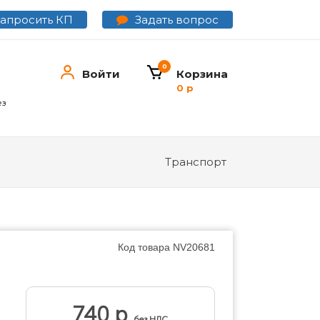
Задать вопрос
Запросить КП
0
Войти
Корзина
0 р
ез
Транспорт
Код товара
NV20681
740 р
без НДС