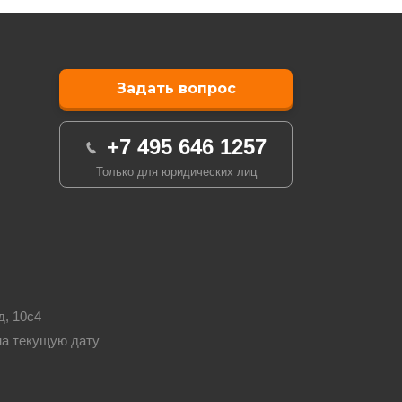
Задать вопрос
+7 495 646 1257
Только для юридических лиц
д, 10с4
на текущую дату