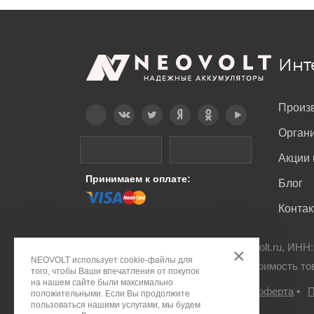
Инт
Произ
Telegram
Вконтакте
Twitter
Дзен
OK
YouTube
Орган
Акции 
Принимаем к оплате:
Блог
Конта
© ООО "ПДА ПАРТ" 2008-
2026
neovolt.ru, ИНН
×
NEOVOLT использует cookie-файлы для
Все права защищены. Указанная стоимость то
того, чтобы Ваши впечатления от покупок
на нашем сайте были максимально
Правовое положение
•
Публичная оферта
•
П
положительными. Если Вы продолжите
пользоваться нашими услугами, мы будем