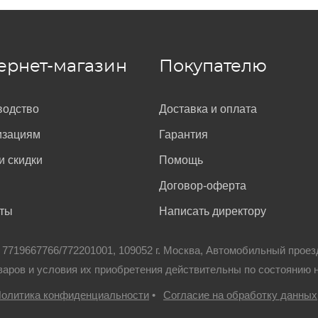
ернет-магазин
Покупателю
водство
Доставка и оплата
изациям
Гарантия
и скидки
Помощь
Договор-оферта
кты
Написать директору
: 7719667766/772201001, 109052 г. Москва, Автомобильный проез
варов и условия их приобретения действительны по состоянию 
олитика конфиденциальности
•
Согласие на обработку данных