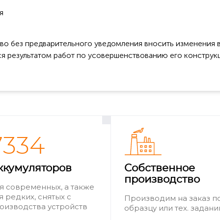
я
во без предварительного уведомления вносить изменения в
ся результатом работ по усовершенствованию его конструк
7334
ккумуляторов
Собственное
производство
я современных, а также
я редких, снятых с
Производим на заказ п
оизводства устройств
образцу или тех. задан