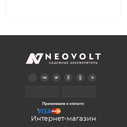
Telegram
Вконтакте
Twitter
Дзен
OK
YouTube
Принимаем к оплате:
Интернет-магазин