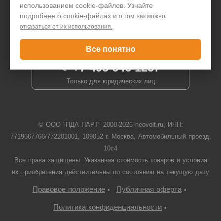
использованием cookie-файлов. Узнайте
подробнее о cookie-файлах и
о том, как можно
отказаться от их использования.
Задать вопрос
Все понятно
+7 495 646 1257
Только для юридических лиц
© ООО "ПДА ПАРТ" 2008-
2026
neovolt.ru, ИНН:
7719667766/772201001, 109052 г. Москва, Автомобильный проезд,
10с4
Все права защищены. Указанная стоимость товаров и условия
их приобретения действительны по состоянию на текущую дату
Правовое положение
Публичная оферта
•
•
Политика конфиденциальности
•