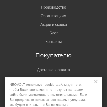
Производство
Организациям
Акции и скидки
Блог
Контакты
Покупателю
Доставка и оплата
Гарантия
×
NEOVOLT использует cookie-файлы для того,
Помощь
чтобы Ваши впечатления от покупок на нашем
сайте были максимально положительными. Если
Договор-оферта
Вы продолжите пользоваться нашими услугами,
Написать директору
мы будем считать, что Вы согласны с