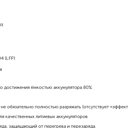
lt
4 (LFP)
я
до достижения ёмкостью аккумулятора 80%
не обязательно полностью разряжать (отсутствует «эффект
ля качественных литиевых аккумуляторов
да, защищающий от перегрева и перезаряда.