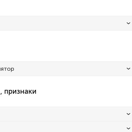
лятор
, признаки