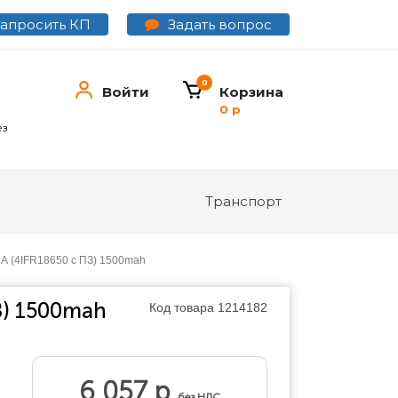
Задать вопрос
Запросить КП
0
Войти
Корзина
0 р
ез
Транспорт
- А (4IFR18650 с ПЗ) 1500mah
З) 1500mah
Код товара
1214182
6 057 р
без НДС