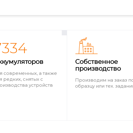
7334
ккумуляторов
Собственное
производство
я современных, а также
я редких, снятых с
Производим на заказ п
оизводства устройств
образцу или тех. задан